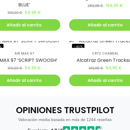
BLUE’
169,95
€
289,95
€
54,95
€
100,00
€
Añadir al carrito
Añadir al carrito
%
-43%
AIR MAX 97
CRTZ CHANDAL
 MAX 97 ‘SCRIPT SWOOSH’
Alcatraz Green Tracksu
54,95
€
84,95
€
100,00
€
149,95
€
Añadir al carrito
Añadir al carrito
OPINIONES TRUSTPILOT
Valoración media basada en más de 1244 reseñas