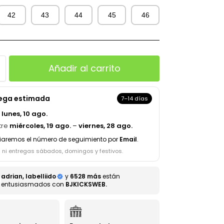
42
43
44
45
46
Añadir al carrito
rega estimada
7–14 días
a
lunes, 10 ago.
tre
miércoles, 19 ago.
–
viernes, 28 ago.
iaremos el número de seguimiento por
Email
.
s ni entregas sábados, domingos y festivos.
adrian, labelliido
y
6528 más
están
entusiasmados con
BJKICKSWEB.