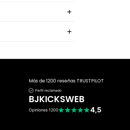
 y zapatilla pasa por un control de
nlace de rastreo en tiempo real para
 personal y bancaria está protegida
Más de 1200 reseñas TRUSTPILOT
Perfil reclamado
BJKICKSWEB
4,5
Opiniones
1200