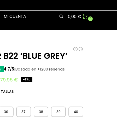
MI CUENTA
0,00
€
0
Buscar
 B22 ‘BLUE GREY’
★
4.7/5
|
Basado en +1200 reseñas
79,95
€
-43%
 TALLAS
36
37
38
39
40