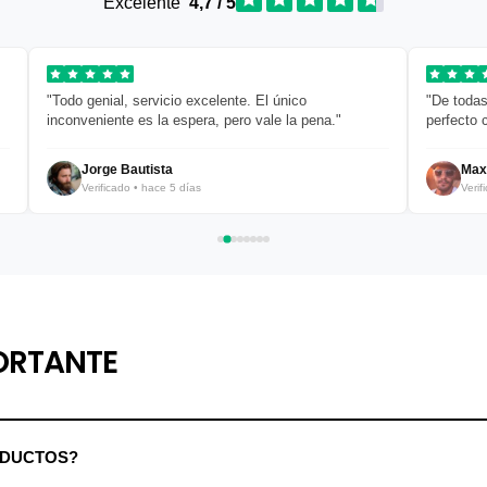
Excelente
4,7 / 5
"Todo genial, servicio excelente. El único
"De todas
inconveniente es la espera, pero vale la pena."
perfecto 
Jorge Bautista
Max
Verificado • hace 5 días
Verif
ORTANTE
ODUCTOS?