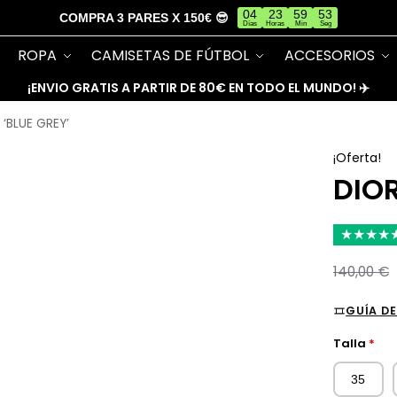
04
23
59
53
COMPRA 3 PARES X 150€ 😎
Días
Horas
Min
Seg
ROPA
CAMISETAS DE FÚTBOL
ACCESORIOS
¡ENVIO GRATIS A PARTIR DE 80€ EN TODO EL MUNDO! ✈️
 ‘BLUE GREY’
¡Oferta!
DIOR
★
★
★
★
140,00
€
GUÍA DE
Talla
*
35