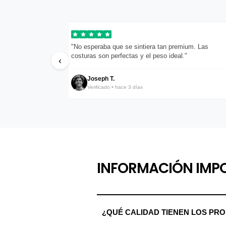
pondieron en menos
"No esperaba que se sintiera tan premium. Las
costuras son perfectas y el peso ideal."
‹
Joseph T.
Verificado • hace 3 días
INFORMACIÓN IMP
¿QUÉ CALIDAD TIENEN LOS PR