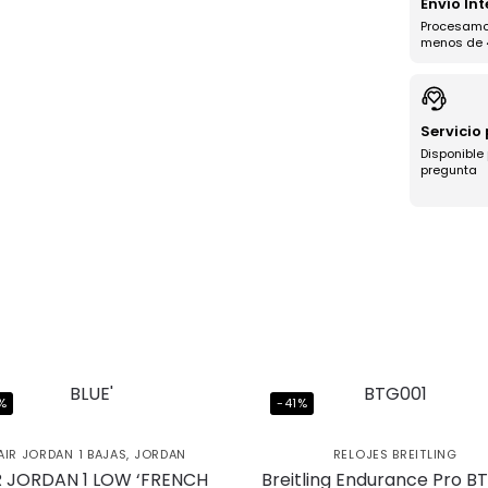
Envío In
Procesamo
menos de 
Servicio
Disponible
pregunta
%
-41%
AIR JORDAN 1 BAJAS
,
JORDAN
RELOJES BREITLING
R JORDAN 1 LOW ‘FRENCH
Breitling Endurance Pro B