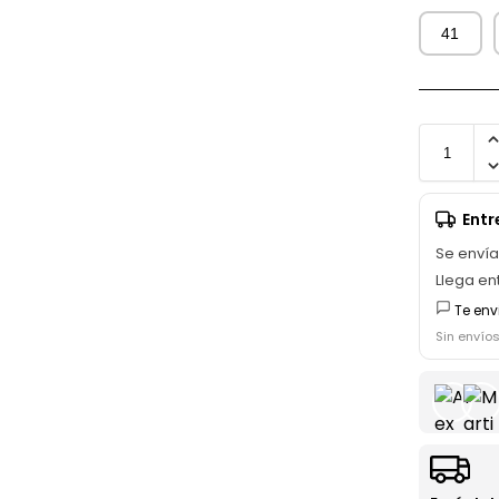
41
Ent
Se enví
Llega en
Te env
Sin envío