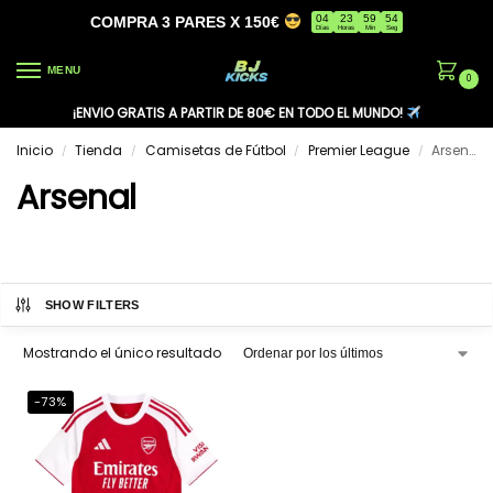
04
23
59
54
COMPRA 3 PARES X 150€
Días
Horas
Min
Seg
MENU
0
¡ENVIO GRATIS A PARTIR DE 80€ EN TODO EL MUNDO!
Inicio
Tienda
Camisetas de Fútbol
Premier League
Arsenal
/
/
/
/
Arsenal
SHOW FILTERS
Mostrando el único resultado
-73%