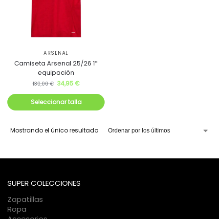
ARSENAL
Camiseta Arsenal 25/26 1ª
equipación
34,95
€
130,00
€
Seleccionar talla
Mostrando el único resultado
SUPER COLECCIONES
Zapatillas
Ropa
Accesorios