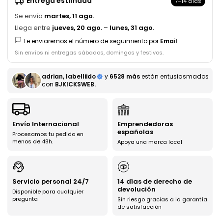
Entrega estimada
7–14 días
Se envía
martes, 11 ago.
Llega entre
jueves, 20 ago.
–
lunes, 31 ago.
Te enviaremos el número de seguimiento por
Email
.
Sin envíos ni entregas sábados, domingos y festivos.
adrian, labelliido
y
6528 más
están entusiasmados
con
BJKICKSWEB.
Envío Internacional
Emprendedoras
españolas
Procesamos tu pedido en
menos de 48h.
Apoya una marca local
Servicio personal 24/7
14 días de derecho de
devolución
Disponible para cualquier
pregunta
Sin riesgo gracias a la garantía
de satisfacción