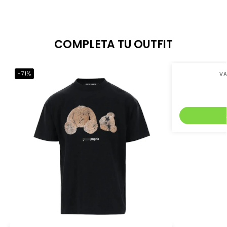
COMPLETA TU OUTFIT
-71%
-39%
VA