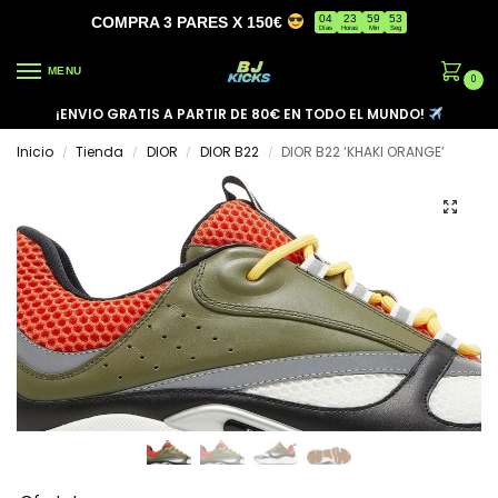
04
23
59
53
COMPRA 3 PARES X 150€
Días
Horas
Min
Seg
MENU
0
¡ENVIO GRATIS A PARTIR DE 80€ EN TODO EL MUNDO!
Inicio
Tienda
DIOR
DIOR B22
DIOR B22 ‘KHAKI ORANGE’
/
/
/
/