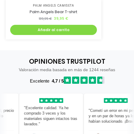
PALM ANGELS CAMISETA
Palm Angels Bear T-shirt
39,95
€
139,95
€
Añadir al carrito
OPINIONES TRUSTPILOT
Valoración media basada en más de 1244 reseñas
Excelente
4,7 / 5
"Excelente calidad. Ya he
precio
"Cometí un error en mi pedid
comprado 3 veces y los
y en un par de horas ya lo
materiales siguen intactos tras
habían solucionado. ¡Bravo!"
lavados."