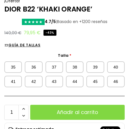
¡Oferta!
DIOR B22 ‘KHAKI ORANGE’
4.7/5
|
Basado en +1200 reseñas
★
★
★
★
★
79,95
€
140,00
€
-43%
GUÍA DE TALLAS
Talla
*
35
36
37
38
39
40
41
42
43
44
45
46
Añadir al carrito