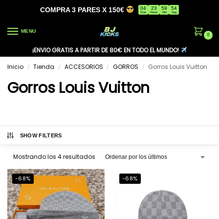
04
23
59
53
COMPRA 3 PARES X 150€
Días
Horas
Min
Seg
MENU
0
¡ENVIO GRATIS A PARTIR DE 80€ EN TODO EL MUNDO!
Inicio
Tienda
ACCESORIOS
GORROS
Gorros Louis Vuitton
/
/
/
/
Gorros Louis Vuitton
SHOW FILTERS
Mostrando los 4 resultados
-68%
-68%