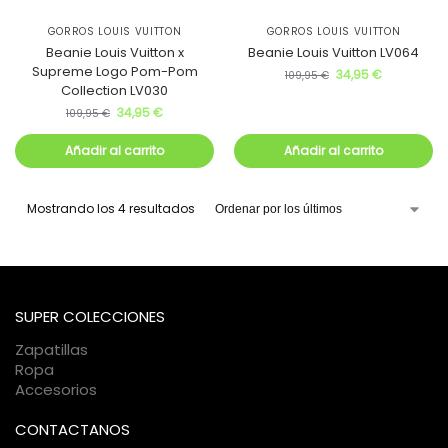
GORROS LOUIS VUITTON
GORROS LOUIS VUITTON
Beanie Louis Vuitton x
Beanie Louis Vuitton LV064
Supreme Logo Pom-Pom
34,95
€
109,95
€
Collection LV030
34,95
€
109,95
€
Añadir al carrito
Añadir al carrito
Mostrando los 4 resultados
SUPER COLECCIONES
Zapatillas
Ropa
Accesorios
CONTACTANOS