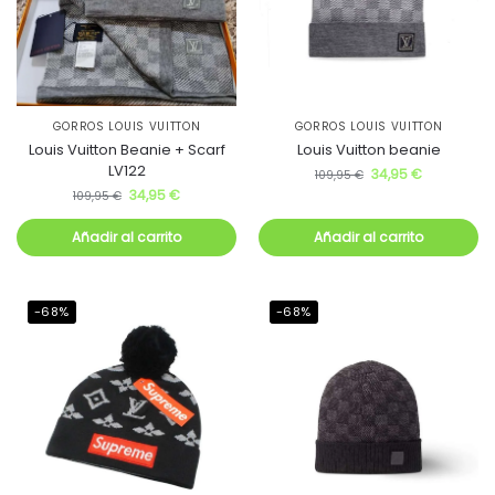
GORROS LOUIS VUITTON
GORROS LOUIS VUITTON
Louis Vuitton Beanie + Scarf
Louis Vuitton beanie
LV122
34,95
€
109,95
€
34,95
€
109,95
€
Añadir al carrito
Añadir al carrito
-68%
-68%