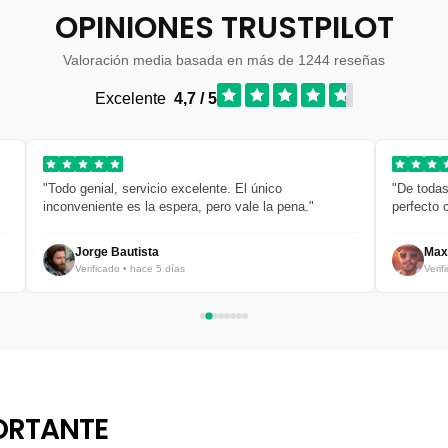
OPINIONES TRUSTPILOT
Valoración media basada en más de 1244 reseñas
Excelente
4,7 / 5
"Todo genial, servicio excelente. El único
"De todas
inconveniente es la espera, pero vale la pena."
perfecto 
Jorge Bautista
Max
Verificado • hace 5 días
Verif
ORTANTE