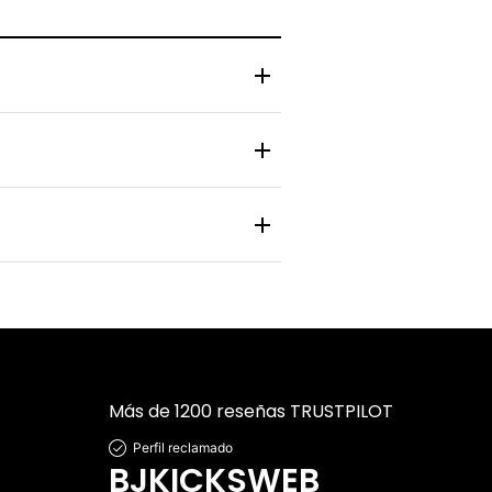
 y zapatilla pasa por un control de
nlace de rastreo en tiempo real para
 personal y bancaria está protegida
Más de 1200 reseñas TRUSTPILOT
Perfil reclamado
BJKICKSWEB