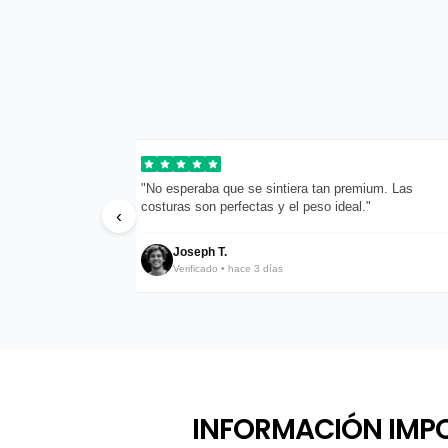
pondieron en menos
"No esperaba que se sintiera tan premium. Las
costuras son perfectas y el peso ideal."
‹
Joseph T.
Verificado • hace 3 días
INFORMACIÓN IMP