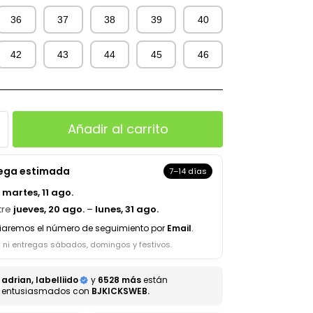
36
37
38
39
40
42
43
44
45
46
Añadir al carrito
rega estimada
7–14 días
a
martes, 11 ago.
tre
jueves, 20 ago.
–
lunes, 31 ago.
iaremos el número de seguimiento por
Email
.
s ni entregas sábados, domingos y festivos.
adrian, labelliido
y
6528 más
están
entusiasmados con
BJKICKSWEB.