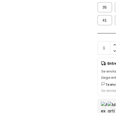
35
41
Ent
Se enví
Llega en
Te env
Sin envío