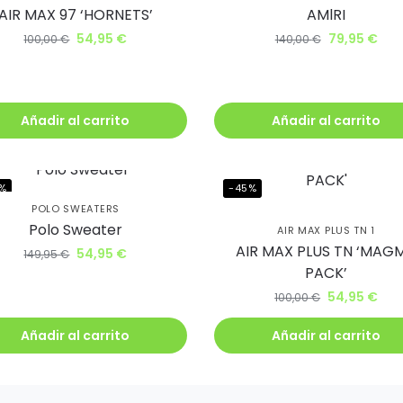
AIR MAX 97 ‘HORNETS’
AMlRI
54,95
€
79,95
€
100,00
€
140,00
€
Añadir al carrito
Añadir al carrito
%
-45%
POLO SWEATERS
Polo Sweater
AIR MAX PLUS TN 1
AIR MAX PLUS TN ‘MAG
54,95
€
149,95
€
PACK’
54,95
€
100,00
€
Añadir al carrito
Añadir al carrito