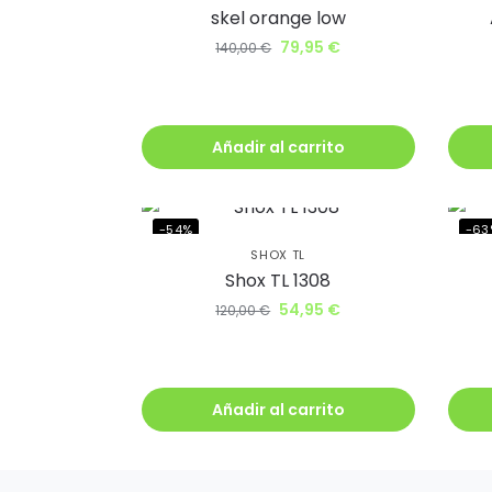
skel orange low
79,95
€
140,00
€
Añadir al carrito
-54%
-63
SHOX TL
Shox TL 1308
54,95
€
120,00
€
Añadir al carrito