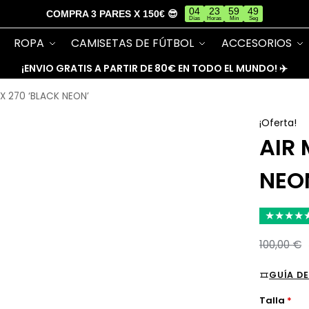
04
23
59
48
COMPRA 3 PARES X 150€ 😎
Días
Horas
Min
Seg
ROPA
CAMISETAS DE FÚTBOL
ACCESORIOS
¡ENVIO GRATIS A PARTIR DE 80€ EN TODO EL MUNDO! ✈️
X 270 ‘BLACK NEON’
¡Oferta!
AIR 
NEO
★
★
★
★
100,00
€
GUÍA DE
Talla
*