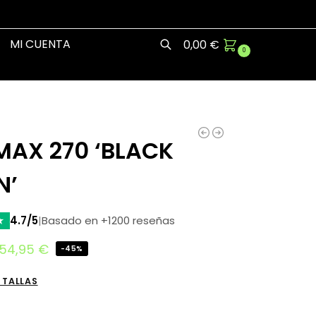
MI CUENTA
0,00
€
0
Buscar
MAX 270 ‘BLACK
N’
★
4.7/5
|
Basado en +1200 reseñas
54,95
€
-45%
 TALLAS