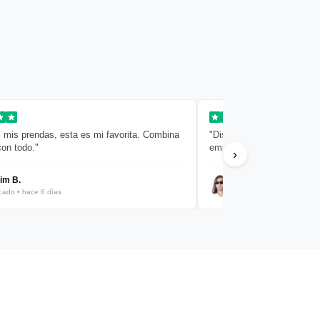
 mis prendas, esta es mi favorita. Combina
"Diseño limpio y sencillo. 
con todo."
empaquetado muy cuidado
›
im B.
Javier R.
icado • hace 6 días
Verificado • hace 8 días