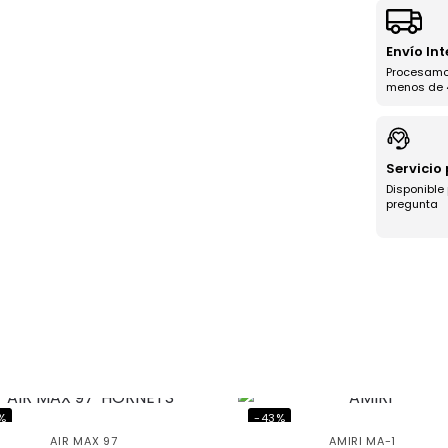
Envío In
Procesamo
menos de 
Servicio
Disponible
pregunta
%
-43%
AIR MAX 97
AMIRI MA-1