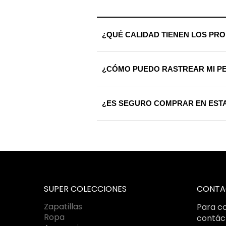
¿QUÉ CALIDAD TIENEN LOS PR
Trabajamos exclusivamente con materi
¿CÓMO PUEDO RASTREAR MI P
calidad riguroso antes de ser enviada
Una vez procesado tu envío, recibirá
¿ES SEGURO COMPRAR EN ESTA
que sepas exactamente dónde se enc
Totalmente. Utilizamos certificados S
bajo estándares internacionales de c
SUPER COLECCIONES
CONTA
Zapatillas
Para co
Ropa
contác