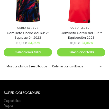
COREA DEL SUR
COREA DEL SUR
Camiseta Corea del Sur 2ª
Camiseta Corea del Sur 1ª
Equipación 2023
Equipación 2023
34,95
€
34,95
€
130,00
€
130,00
€
Seleccionar talla
Seleccionar talla
Mostrando los 2 resultados
SUPER COLECCIONES
Zapatillas
Ropa