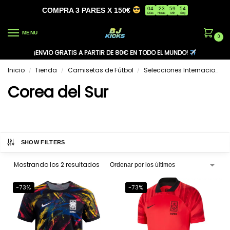
04
23
59
54
COMPRA 3 PARES X 150€
Días
Horas
Min
Seg
MENU
0
¡ENVIO GRATIS A PARTIR DE 80€ EN TODO EL MUNDO!
Inicio
Tienda
Camisetas de Fútbol
Selecciones Internacionales
/
/
/
Corea del Sur
SHOW FILTERS
Mostrando los 2 resultados
-73%
-73%