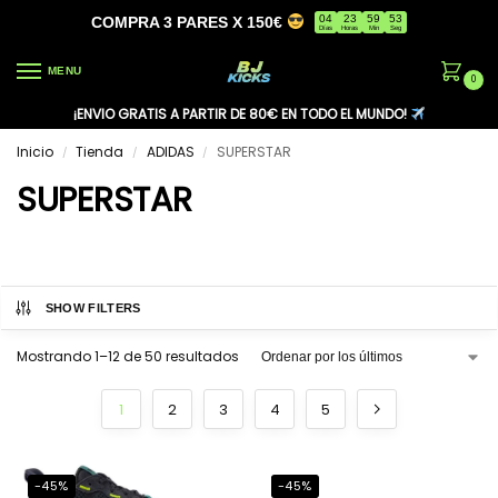
04
23
59
53
COMPRA 3 PARES X 150€
Días
Horas
Min
Seg
MENU
0
¡ENVIO GRATIS A PARTIR DE 80€ EN TODO EL MUNDO!
Inicio
Tienda
ADIDAS
SUPERSTAR
/
/
/
SUPERSTAR
SHOW FILTERS
Mostrando 1–12 de 50 resultados
1
2
3
4
5
-45%
-45%