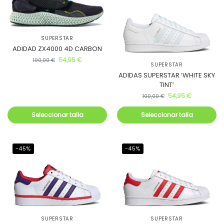
SUPERSTAR
ADIDAD ZX4000 4D CARBON
54,95
€
100,00
€
SUPERSTAR
ADIDAS SUPERSTAR ‘WHITE SKY
TINT’
54,95
€
100,00
€
Seleccionar talla
Seleccionar talla
-45%
-45%
SUPERSTAR
SUPERSTAR