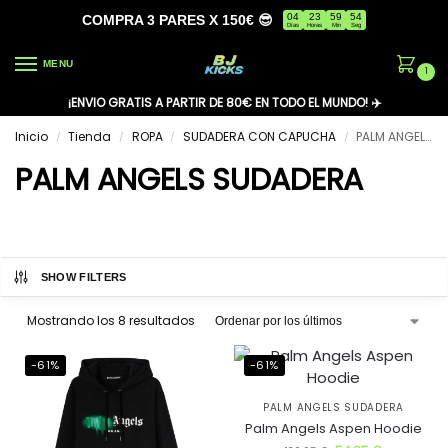
04
23
59
54
COMPRA 3 PARES X 150€ 😎
Días
Horas
Min
Seg
MENU
1
¡ENVIO GRATIS A PARTIR DE 80€ EN TODO EL MUNDO! ✈️
Inicio
Tienda
ROPA
SUDADERA CON CAPUCHA
PALM ANGELS SUDADERA
/
/
/
/
PALM ANGELS SUDADERA
SHOW FILTERS
Mostrando los 8 resultados
-61%
-61%
PALM ANGELS SUDADERA
Palm Angels Aspen Hoodie