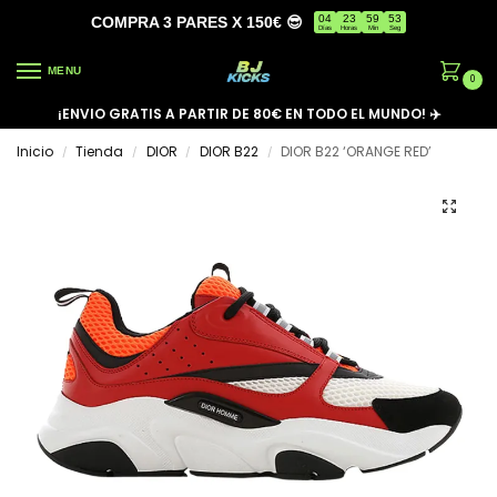
04
23
59
53
COMPRA 3 PARES X 150€ 😎
Días
Horas
Min
Seg
MENU
0
¡ENVIO GRATIS A PARTIR DE 80€ EN TODO EL MUNDO! ✈️
Inicio
Tienda
DIOR
DIOR B22
DIOR B22 ‘ORANGE RED’
/
/
/
/