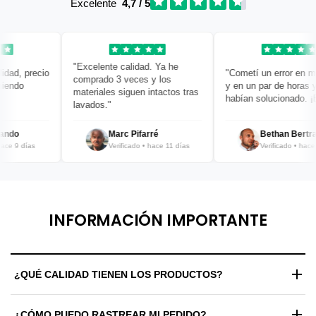
Excelente
4,7 / 5
"Excelente calidad. Ya he
ad, precio
"Cometí un error en mi 
comprado 3 veces y los
endo
y en un par de horas ya 
materiales siguen intactos tras
habían solucionado. ¡Br
lavados."
ndo
Marc Pifarré
Bethan Bertran
e 9 días
Verificado • hace 11 días
Verificado • hace 12
INFORMACIÓN IMPORTANTE
¿QUÉ CALIDAD TIENEN LOS PRODUCTOS?
Trabajamos exclusivamente con materiales de alta gama y
¿CÓMO PUEDO RASTREAR MI PEDIDO?