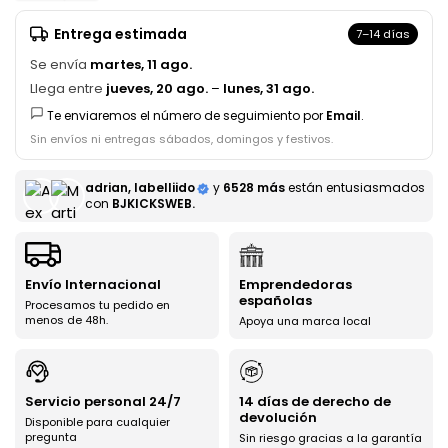
Entrega estimada
7–14 días
Se envía
martes, 11 ago.
Llega entre
jueves, 20 ago.
–
lunes, 31 ago.
Te enviaremos el número de seguimiento por
Email
.
Sin envíos ni entregas sábados, domingos y festivos.
adrian, labelliido
y
6528 más
están entusiasmados
con
BJKICKSWEB.
Envío Internacional
Emprendedoras
españolas
Procesamos tu pedido en
menos de 48h.
Apoya una marca local
Servicio personal 24/7
14 días de derecho de
devolución
Disponible para cualquier
pregunta
Sin riesgo gracias a la garantía