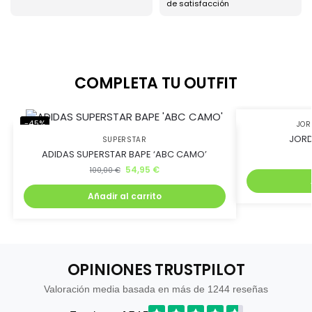
de satisfacción
COMPLETA TU OUTFIT
-45%
-45%
JO
JORD
SUPERSTAR
ADIDAS SUPERSTAR BAPE ‘ABC CAMO’
54,95
€
100,00
€
Añadir al carrito
OPINIONES TRUSTPILOT
Valoración media basada en más de 1244 reseñas