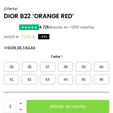
¡Oferta!
DIOR B22 ‘ORANGE RED’
4.7/5
|
Basado en +1200 reseñas
★
★
★
★
★
79,95
€
140,00
€
-43%
GUÍA DE TALLAS
Talla
*
35
36
37
38
39
40
41
42
43
44
45
46
Añadir al carrito