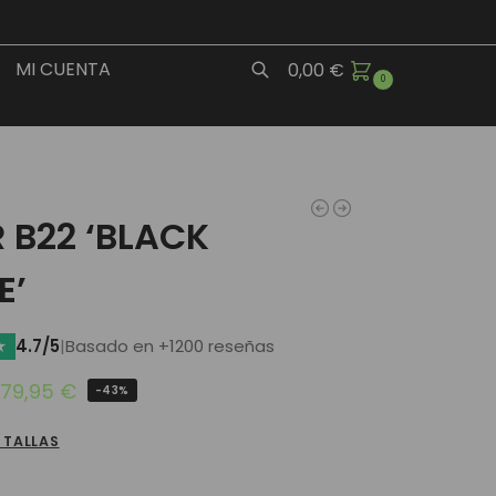
MI CUENTA
0,00
€
0
Buscar
 B22 ‘BLACK
E’
★
4.7/5
|
Basado en +1200 reseñas
79,95
€
-43%
 TALLAS