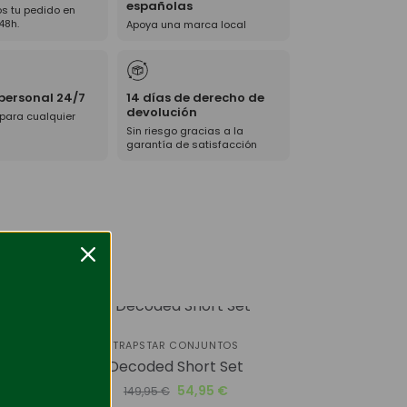
españolas
s tu pedido en
48h.
Apoya una marca local
 personal 24/7
14 días de derecho de
devolución
 para cualquier
Sin riesgo gracias a la
garantía de satisfacción
-63%
TRAPSTAR CONJUNTOS
Decoded Short Set
enter
54,95
€
149,95
€