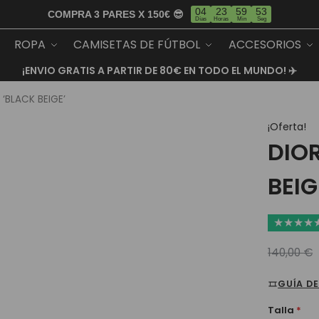
04
23
59
52
COMPRA 3 PARES X 150€ 😎
Días
Horas
Min
Seg
ROPA
CAMISETAS DE FÚTBOL
ACCESORIOS
¡ENVIO GRATIS A PARTIR DE 80€ EN TODO EL MUNDO! ✈️
 ‘BLACK BEIGE’
¡Oferta!
DIOR
BEIG
★
★
★
★
140,00
€
GUÍA DE
Talla
*