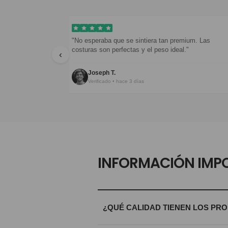
dieron en menos
"No esperaba que se sintiera tan premium. Las
costuras son perfectas y el peso ideal."
‹
Joseph T.
Verificado • hace 3 días
INFORMACIÓN IMP
¿QUÉ CALIDAD TIENEN LOS PR