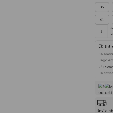
35
41
Ent
Se enví
Llega en
Te env
Sin envío
Envío In