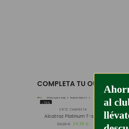
COMPLETA TU OUTFIT
Ahorr
al cl
-75%
-45
CRTZ CAMISETA
lléva
Alcatraz Platinum T-shirt
SB D
24,95
€
99,95
€
descu