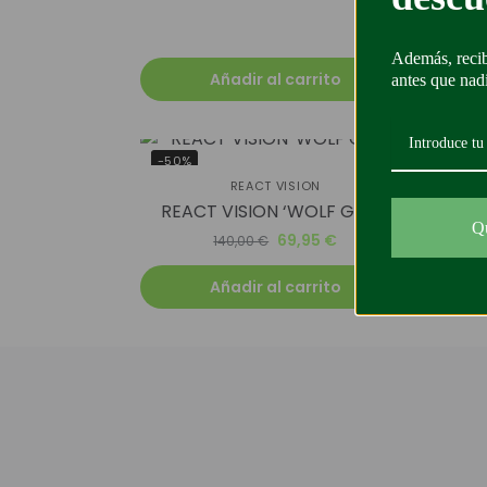
Además, recib
Añadir al carrito
antes que nad
-50%
-50
REACT VISION
REACT VISION ‘WOLF GREY’
Esse
Q
69,95
€
140,00
€
Añadir al carrito