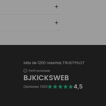
 y zapatilla pasa por un control de
nlace de rastreo en tiempo real para
 personal y bancaria está protegida
Más de 1200 reseñas TRUSTPILOT
Perfil reclamado
BJKICKSWEB
4,5
Opiniones
1200