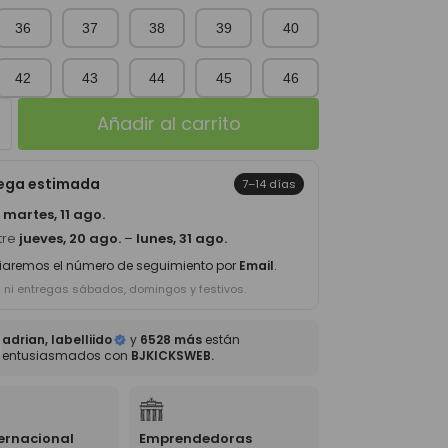
36
37
38
39
40
42
43
44
45
46
Añadir al carrito
rega estimada
7–14 días
a
martes, 11 ago.
tre
jueves, 20 ago.
–
lunes, 31 ago.
iaremos el número de seguimiento por
Email
.
s ni entregas sábados, domingos y festivos.
adrian, labelliido
y
6528 más
están
entusiasmados con
BJKICKSWEB.
ternacional
Emprendedoras