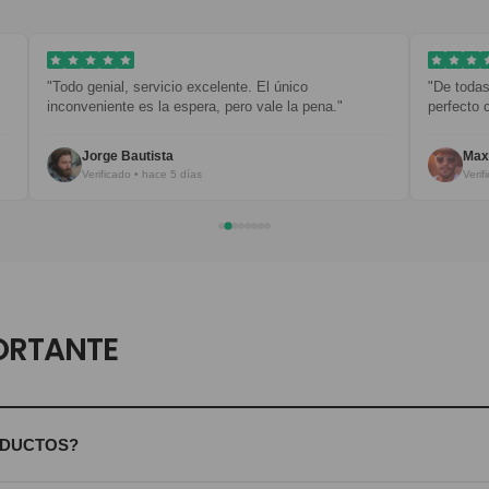
"Todo genial, servicio excelente. El único
"De todas mi
inconveniente es la espera, pero vale la pena."
perfecto con
Jorge Bautista
Maxim 
Verificado • hace 5 días
Verificad
ORTANTE
ODUCTOS?