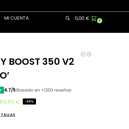
MI CUENTA
0,00
€
0
Buscar
ZY BOOST 350 V2
O’
★
4.7/5
|
Basado en +1200 reseñas
54,95
€
-45%
 TALLAS