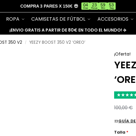
04
23
59
53
COMPRA 3 PARES X 150€ 😎
Días
Horas
Min
Seg
ROPA
CAMISETAS DE FÚTBOL
ACCESORIOS
¡ENVIO GRATIS A PARTIR DE 80€ EN TODO EL MUNDO! ✈️
OST 350 V2
YEEZY BOOST 350 V2 ‘OREO’
/
¡Oferta!
YEE
‘ORE
★
★
★
★
100,00
€
GUÍA DE
Talla
*