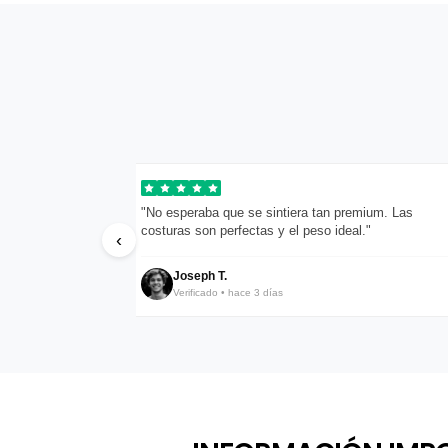
pondieron en menos
"No esperaba que se sintiera tan premium. Las
costuras son perfectas y el peso ideal."
‹
Joseph T.
Verificado • hace 3 días