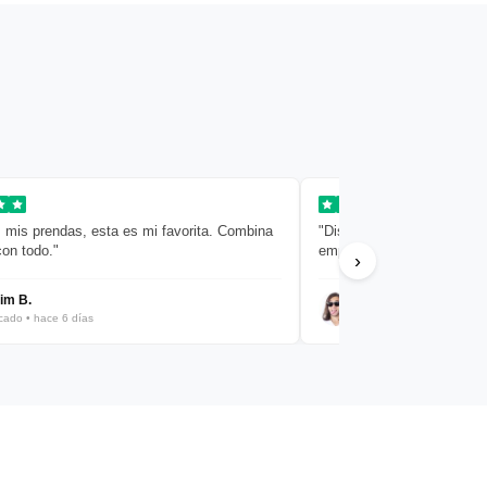
 mis prendas, esta es mi favorita. Combina
"Diseño limpio y sencillo. 
con todo."
empaquetado muy cuidado
›
im B.
Javier R.
icado • hace 6 días
Verificado • hace 8 días