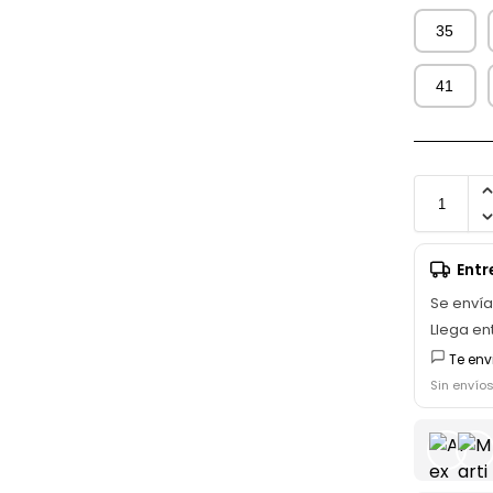
35
41
Ent
Se enví
Llega en
Te env
Sin envío