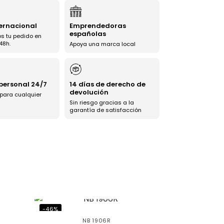
ternacional
Emprendedoras
españolas
s tu pedido en
48h.
Apoya una marca local
 personal 24/7
14 días de derecho de
devolución
 para cualquier
Sin riesgo gracias a la
garantía de satisfacción
-46%
NB 1906R