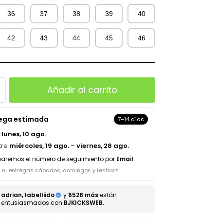
36
37
38
39
40
42
43
44
45
46
Añadir al carrito
rega estimada
7–14 días
a
lunes, 10 ago.
tre
miércoles, 19 ago.
–
viernes, 28 ago.
iaremos el número de seguimiento por
Email
.
s ni entregas sábados, domingos y festivos.
adrian, labelliido
y
6528 más
están
entusiasmados con
BJKICKSWEB.