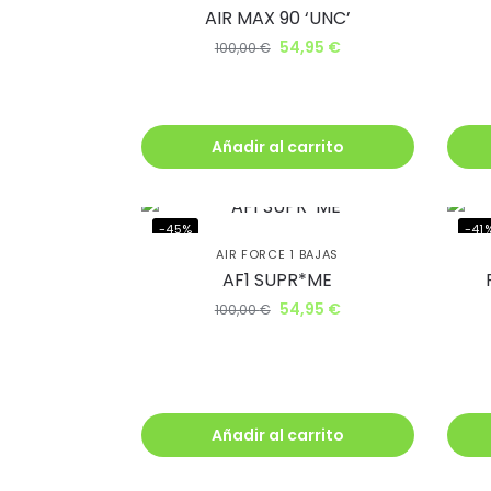
AIR MAX 90 ‘UNC’
54,95
€
100,00
€
Añadir al carrito
-45%
-41
AIR FORCE 1 BAJAS
AF1 SUPR*ME
54,95
€
100,00
€
Añadir al carrito