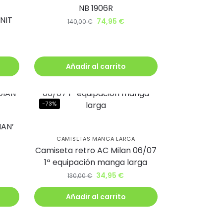
NB 1906R
NIT
74,95
€
140,00
€
Añadir al carrito
-73%
IAN’
CAMISETAS MANGA LARGA
Camiseta retro AC Milan 06/07
1ª equipación manga larga
34,95
€
130,00
€
Añadir al carrito