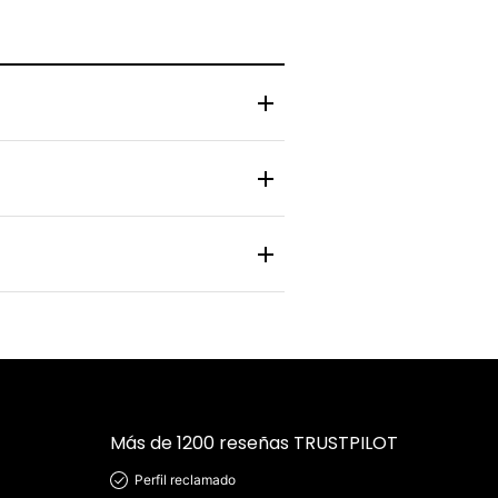
 y zapatilla pasa por un control de
nlace de rastreo en tiempo real para
 personal y bancaria está protegida
Más de 1200 reseñas TRUSTPILOT
Perfil reclamado