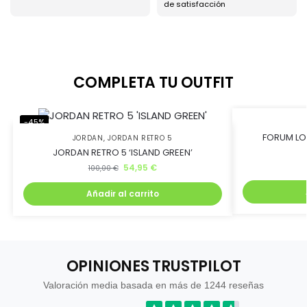
de satisfacción
COMPLETA TU OUTFIT
-45%
-50%
FORUM LO
JORDAN
,
JORDAN RETRO 5
JORDAN RETRO 5 ‘ISLAND GREEN’
54,95
€
100,00
€
Añadir al carrito
OPINIONES TRUSTPILOT
Valoración media basada en más de 1244 reseñas