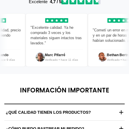
Excelente
4,7 / 5
"Excelente calidad. Ya he
ad, precio
"Cometí un error en mi 
comprado 3 veces y los
endo
y en un par de horas ya 
materiales siguen intactos tras
habían solucionado. ¡Br
lavados."
ndo
Marc Pifarré
Bethan Bertran
e 9 días
Verificado • hace 11 días
Verificado • hace 12
INFORMACIÓN IMPORTANTE
¿QUÉ CALIDAD TIENEN LOS PRODUCTOS?
Trabajamos exclusivamente con materiales de alta gama y
¿CÓMO PUEDO RASTREAR MI PEDIDO?