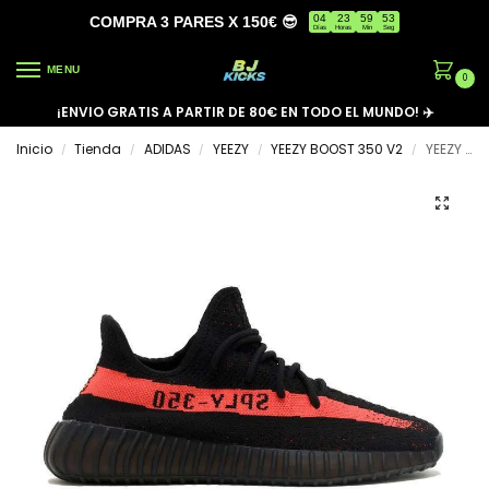
04
23
59
53
COMPRA 3 PARES X 150€ 😎
Días
Horas
Min
Seg
MENU
0
¡ENVIO GRATIS A PARTIR DE 80€ EN TODO EL MUNDO! ✈️
Inicio
Tienda
ADIDAS
YEEZY
YEEZY BOOST 350 V2
YEEZY BOOST 350 V2 ‘RED’
/
/
/
/
/