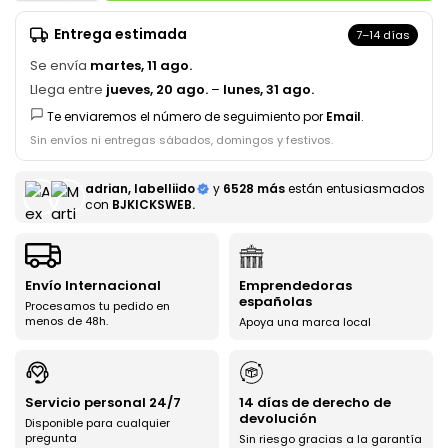
Entrega estimada
7–14 días
Se envía
martes, 11 ago.
Llega entre
jueves, 20 ago.
–
lunes, 31 ago.
Te enviaremos el número de seguimiento por
Email
.
Sin envíos ni entregas sábados, domingos y festivos.
adrian, labelliido
y
6528 más
están entusiasmados
con
BJKICKSWEB.
Envío Internacional
Emprendedoras
españolas
Procesamos tu pedido en
menos de 48h.
Apoya una marca local
Servicio personal 24/7
14 días de derecho de
devolución
Disponible para cualquier
pregunta
Sin riesgo gracias a la garantía