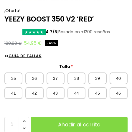
¡Oferta!
YEEZY BOOST 350 V2 ‘RED’
4.7/5
|
Basado en +1200 reseñas
★
★
★
★
★
54,95
€
100,00
€
-45%
GUÍA DE TALLAS
Talla
*
35
36
37
38
39
40
41
42
43
44
45
46
Añadir al carrito