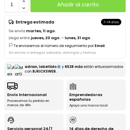
Añadir al carrito
Entrega estimada
7–14 días
Se envía
martes, 11 ago.
Llega entre
jueves, 20 ago.
–
lunes, 31 ago.
Te enviaremos el número de seguimiento por
Email
.
Sin envíos ni entregas sábados, domingos y festivos.
adrian, labelliido
y
6528 más
están entusiasmados
con
BJKICKSWEB.
Envío Internacional
Emprendedoras
españolas
Procesamos tu pedido en
menos de 48h.
Apoya una marca local
Servicio personal 24/7
14 días de derecho de