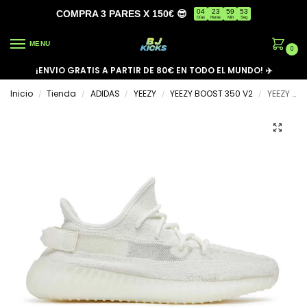
04
23
59
53
COMPRA 3 PARES X 150€ 😎
Días
Horas
Min
Seg
MENU
0
¡ENVIO GRATIS A PARTIR DE 80€ EN TODO EL MUNDO! ✈️
Inicio
Tienda
ADIDAS
YEEZY
YEEZY BOOST 350 V2
YEEZY BOOST 350 V2 ‘BONE’
/
/
/
/
/