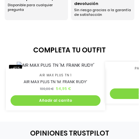
devolución
Disponible para cualquier
pregunta
Sin riesgo gracias a la garantía
de satisfacción
COMPLETA TU OUTFIT
-45%
-25%
PA
AIR MAX PLUS TN 1
AIR MAX PLUS TN ‘M. FRANK RUDY’
54,95
€
100,00
€
Añadir al carrito
OPINIONES TRUSTPILOT