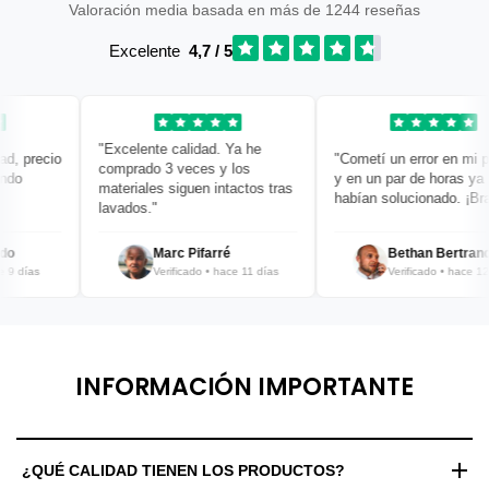
Valoración media basada en más de 1244 reseñas
Excelente
4,7 / 5
"Excelente calidad. Ya he
, precio
"Cometí un error en mi ped
comprado 3 veces y los
o
y en un par de horas ya lo
materiales siguen intactos tras
habían solucionado. ¡Bravo
lavados."
Marc Pifarré
Bethan Bertrand
 días
Verificado • hace 11 días
Verificado • hace 12 dí
INFORMACIÓN IMPORTANTE
¿QUÉ CALIDAD TIENEN LOS PRODUCTOS?