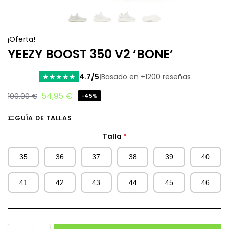
¡Oferta!
YEEZY BOOST 350 V2 ‘BONE’
4.7/5
|
Basado en +1200 reseñas
★
★
★
★
★
54,95
€
100,00
€
-45%
GUÍA DE TALLAS
Talla
*
35
36
37
38
39
40
41
42
43
44
45
46