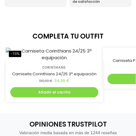
de satisfacción
COMPLETA TU OUTFIT
-73%
-73%
Camiseta Po
CORINTHIANS
Camiseta Corinthians 24/25 3ª equipación
34,95
€
130,00
€
Añadir al carrito
OPINIONES TRUSTPILOT
Valoración media basada en más de 1244 reseñas