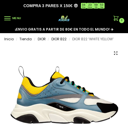
04
23
59
53
COMPRA 3 PARES X 150€ 😎
Días
Horas
Min
Seg
MENU
0
¡ENVIO GRATIS A PARTIR DE 80€ EN TODO EL MUNDO! ✈️
Inicio
Tienda
DIOR
DIOR B22
DIOR B22 ‘WHITE YELLOW’
/
/
/
/