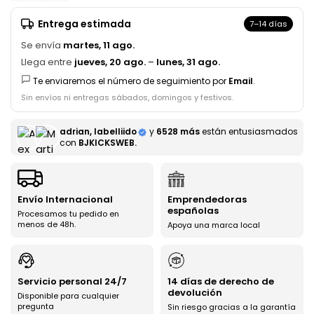
Entrega estimada
7–14 días
Se envía
martes, 11 ago.
Llega entre
jueves, 20 ago.
–
lunes, 31 ago.
Te enviaremos el número de seguimiento por
Email
.
Sin envíos ni entregas sábados, domingos y festivos.
adrian, labelliido
y
6528 más
están entusiasmados
con
BJKICKSWEB.
Envío Internacional
Emprendedoras
españolas
Procesamos tu pedido en
menos de 48h.
Apoya una marca local
Servicio personal 24/7
14 días de derecho de
devolución
Disponible para cualquier
pregunta
Sin riesgo gracias a la garantía