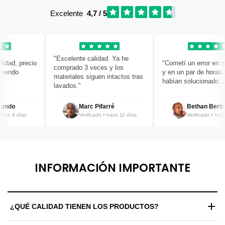
Excelente
4,7 / 5
"Excelente calidad. Ya he
dad, precio
"Cometí un error en mi 
comprado 3 veces y los
endo
y en un par de horas ya 
materiales siguen intactos tras
habían solucionado. ¡Br
lavados."
ndo
Marc Pifarré
Bethan Bertran
ce 9 días
Verificado • hace 11 días
Verificado • hace 1
INFORMACIÓN IMPORTANTE
¿QUÉ CALIDAD TIENEN LOS PRODUCTOS?