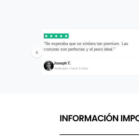
pondieron en menos
"No esperaba que se sintiera tan premium. Las
costuras son perfectas y el peso ideal."
‹
Joseph T.
Verificado • hace 3 días
INFORMACIÓN IMP