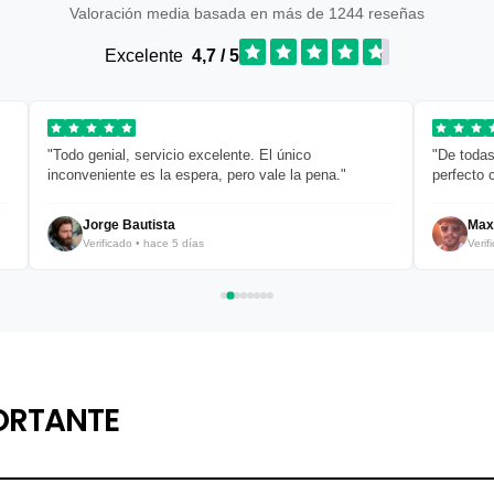
Valoración media basada en más de 1244 reseñas
Excelente
4,7 / 5
"Todo genial, servicio excelente. El único
"De todas
inconveniente es la espera, pero vale la pena."
perfecto 
Jorge Bautista
Max
Verificado • hace 5 días
Verif
ORTANTE