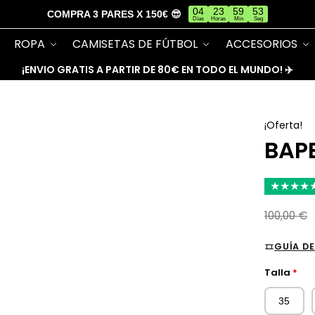
04
23
59
53
COMPRA 3 PARES X 150€ 😎
Días
Horas
Min
Seg
ROPA
CAMISETAS DE FÚTBOL
ACCESORIOS
¡ENVIO GRATIS A PARTIR DE 80€ EN TODO EL MUNDO! ✈️
¡Oferta!
BAPE
★
★
★
★
100,00
€
GUÍA DE
Talla
*
35