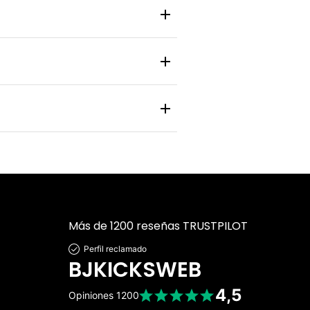
 y zapatilla pasa por un control de
nlace de rastreo en tiempo real para
 personal y bancaria está protegida
Más de 1200 reseñas TRUSTPILOT
Perfil reclamado
BJKICKSWEB
4,5
Opiniones
1200