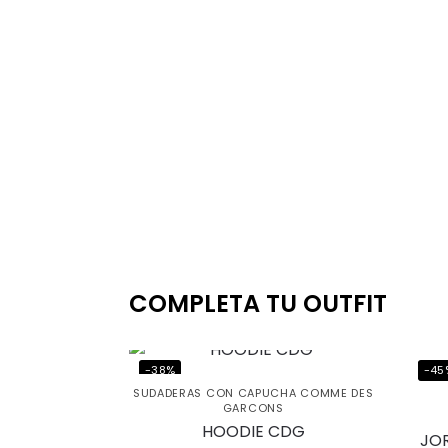
COMPLETA TU OUTFIT
Ahorr
-38%
-45
al cl
SUDADERAS CON CAPUCHA COMME DES
GARCONS
lléva
HOODIE CDG
JOR