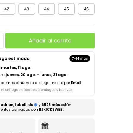
42
43
44
45
46
Añadir al carrito
rega estimada
7–14 días
a
martes, 11 ago.
tre
jueves, 20 ago.
–
lunes, 31 ago.
iaremos el número de seguimiento por
Email
.
s ni entregas sábados, domingos y festivos.
adrian, labelliido
y
6528 más
están
entusiasmados con
BJKICKSWEB.