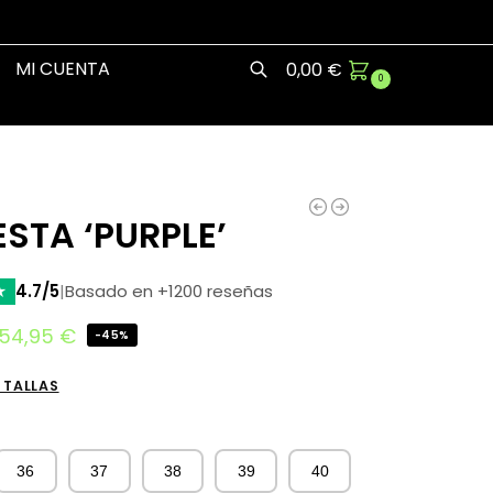
MI CUENTA
0,00
€
0
Buscar
STA ‘PURPLE’
★
4.7/5
|
Basado en +1200 reseñas
54,95
€
-45%
 TALLAS
36
37
38
39
40