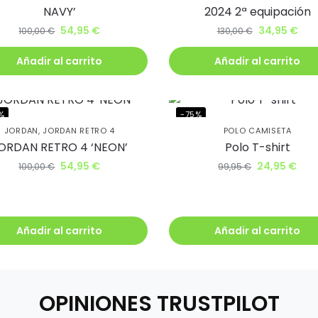
NAVY’
2024 2ª equipación
ento.
54,95
€
34,95
€
100,00
€
130,00
€
irás lanzamientos exclusivos
Añadir al carrito
Añadir al carrito
ie
%
-75%
JORDAN
,
JORDAN RETRO 4
POLO CAMISETA
ORDAN RETRO 4 ‘NEON’
Polo T-shirt
54,95
€
24,95
€
100,00
€
99,95
€
uiero mi descuento
Añadir al carrito
Añadir al carrito
OPINIONES TRUSTPILOT