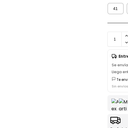
41
Ent
Se enví
Llega en
Te env
Sin envío