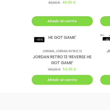
49,95
€
80,00
€
descu
Además, recib
Añadir al carrito
antes que nad
-45%
-45
J
JORDAN
,
JORDAN RETRO 13
JORDAN RETRO 13 ‘REVERSE HE
Q
GOT GAME’
54,95
€
100,00
€
Añadir al carrito