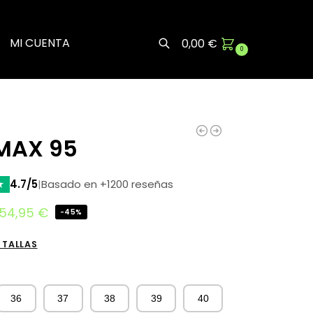
MI CUENTA
0,00
€
0
Buscar
 MAX 95
★
4.7/5
|
Basado en +1200 reseñas
54,95
€
-45%
 TALLAS
36
37
38
39
40