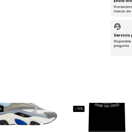
Envío In
Procesamo
menos de 
Servicio
Disponible
pregunta
%
-71%