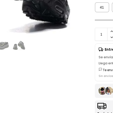
41
Ent
Se enví
Llega en
Te env
Sin envío