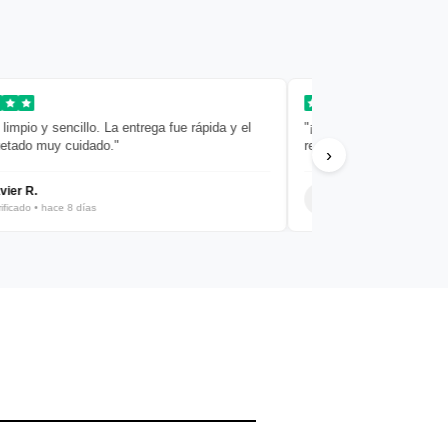
io y sencillo. La entrega fue rápida y el
"¡Todo perfecto! Calidad, pre
o muy cuidado."
recomiendo totalmente."
›
 R.
Filipa Fernando
ado • hace 8 días
Verificado • hace 9 días