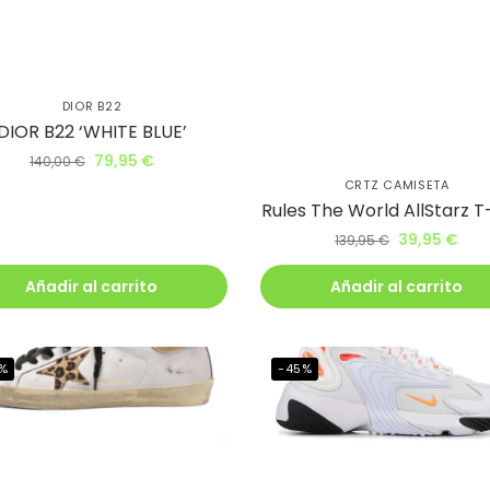
DIOR B22
a uniéndote
DIOR B22 ‘WHITE BLUE’
ub BJ Kicks y
79,95
€
140,00
€
CRTZ CAMISETA
te un 5% de
Rules The World AllStarz T-
39,95
€
139,95
€
ento.
Añadir al carrito
Añadir al carrito
irás lanzamientos exclusivos
ie
%
-45%