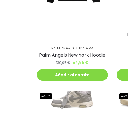
Ahorr
al cl
PALM ANGELS SUDADERA
lléva
Palm Angels New York Hoodie
54,95
€
139,95
€
descu
Añadir al carrito
Además, recib
antes que nad
-40%
-50