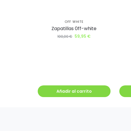
Q
OFF WHITE
Zapatillas 0ff-white
59,95
€
100,00
€
Añadir al carrito