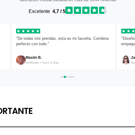
Excelente
4,7 / 5
"De todas mis prendas, esta es mi favorita. Combina
"Diseño limp
perfecto con todo."
empaquetad
Maxim B.
Javier
Verificado • hace 6 días
Verific
ORTANTE