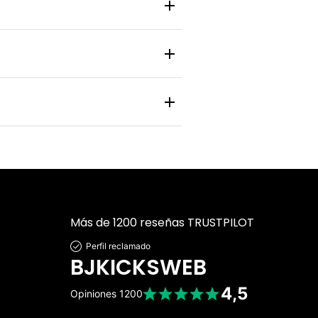
 y zapatilla pasa por un control de
nlace de rastreo en tiempo real para
 personal y bancaria está protegida
Más de 1200 reseñas TRUSTPILOT
Perfil reclamado
BJKICKSWEB
4,5
Opiniones
1200