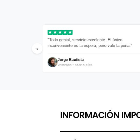
mium. Las
"Todo genial, servicio excelente. El único
."
inconveniente es la espera, pero vale la pena."
‹
Jorge Bautista
Verificado • hace 5 días
INFORMACIÓN IMP