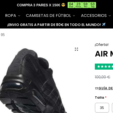
04
23
59
52
COMPRA 3 PARES X 150€
Días
Horas
Min
Seg
ROPA
CAMISETAS DE FÚTBOL
ACCESORIOS
¡ENVIO GRATIS A PARTIR DE 80€ EN TODO EL MUNDO!
 95
¡Oferta!
AIR
★
★
★
★
100,00
€
GUÍA DE
Talla
*
35