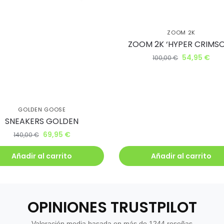
uiero mi descuento
ZOOM 2K
ZOOM 2K ‘HYPER CRIMS
54,95
€
100,00
€
GOLDEN GOOSE
SNEAKERS GOLDEN
69,95
€
140,00
€
Añadir al carrito
Añadir al carrito
OPINIONES TRUSTPILOT
Valoración media basada en más de 1244 reseñas