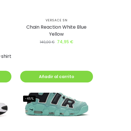
VERSACE SN
Chain Reaction White Blue
Yellow
74,95
€
140,00
€
shirt
Añadir al carrito
-45%