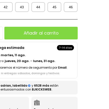
42
43
44
45
46
Añadir al carrito
rega estimada
7–14 días
a
martes, 11 ago.
tre
jueves, 20 ago.
–
lunes, 31 ago.
iaremos el número de seguimiento por
Email
.
s ni entregas sábados, domingos y festivos.
adrian, labelliido
y
6528 más
están
entusiasmados con
BJKICKSWEB.