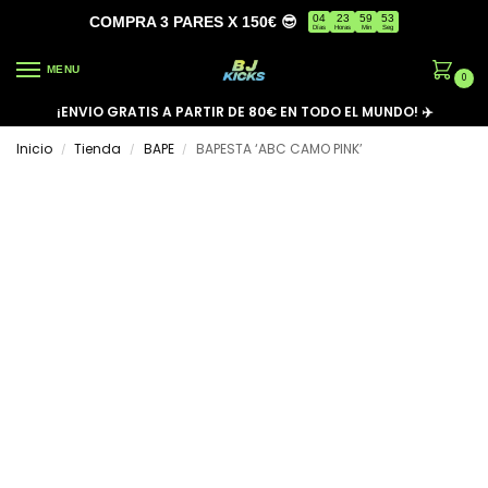
04
23
59
53
COMPRA 3 PARES X 150€ 😎
Días
Horas
Min
Seg
MENU
0
¡ENVIO GRATIS A PARTIR DE 80€ EN TODO EL MUNDO! ✈️
Inicio
Tienda
BAPE
BAPESTA ‘ABC CAMO PINK’
/
/
/