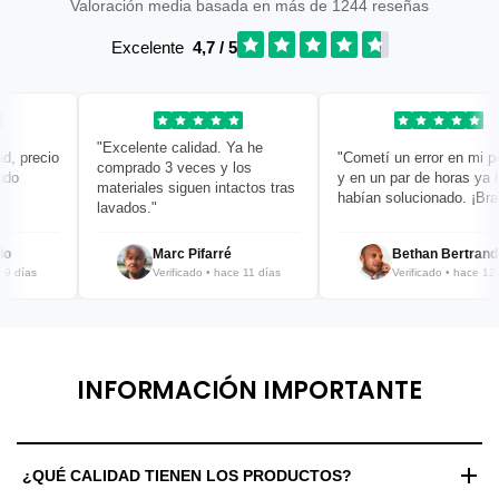
Valoración media basada en más de 1244 reseñas
Excelente
4,7 / 5
"Excelente calidad. Ya he
 precio
"Cometí un error en mi pedi
comprado 3 veces y los
o
y en un par de horas ya lo
materiales siguen intactos tras
habían solucionado. ¡Bravo!
lavados."
Marc Pifarré
Bethan Bertrand
días
Verificado • hace 11 días
Verificado • hace 12 día
INFORMACIÓN IMPORTANTE
¿QUÉ CALIDAD TIENEN LOS PRODUCTOS?