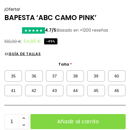
¡Oferta!
BAPESTA ‘ABC CAMO PINK’
4.7/5
|
Basado en +1200 reseñas
★
★
★
★
★
54,95
€
100,00
€
-45%
GUÍA DE TALLAS
Talla
*
35
36
37
38
39
40
41
42
43
44
45
46
Añadir al carrito