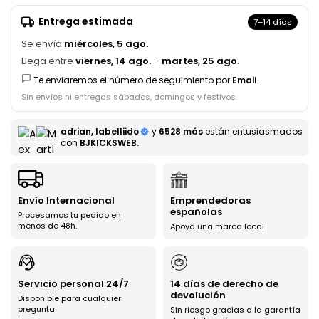
Entrega estimada
7–14 días
Se envía
miércoles, 5 ago.
Llega entre
viernes, 14 ago.
–
martes, 25 ago.
Te enviaremos el número de seguimiento por
Email
.
Sin envíos ni entregas sábados, domingos y festivos.
adrian, labelliido
y
6528 más
están entusiasmados
con
BJKICKSWEB.
Envío Internacional
Emprendedoras
españolas
Procesamos tu pedido en
menos de 48h.
Apoya una marca local
Servicio personal 24/7
14 días de derecho de
devolución
Disponible para cualquier
pregunta
Sin riesgo gracias a la garantía