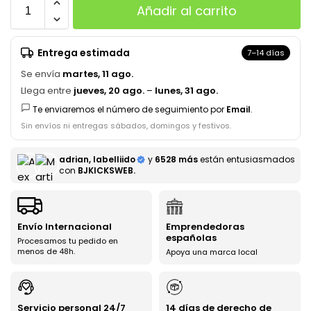
Añadir al carrito
Entrega estimada
7–14 días
Se envía
martes, 11 ago.
Llega entre
jueves, 20 ago.
–
lunes, 31 ago.
Te enviaremos el número de seguimiento por
Email
.
Sin envíos ni entregas sábados, domingos y festivos.
adrian, labelliido
y
6528 más
están entusiasmados
con
BJKICKSWEB.
Envío Internacional
Emprendedoras
españolas
Procesamos tu pedido en
menos de 48h.
Apoya una marca local
Servicio personal 24/7
14 días de derecho de