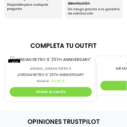
devolución
Disponible para cualquier
pregunta
Sin riesgo gracias a la garantía
de satisfacción
COMPLETA TU OUTFIT
-45%
-45%
AIR MA
JORDAN
,
JORDAN RETRO 9
JORDAN RETRO 9 ’25TH ANNIVERSARY’
54,95
€
100,00
€
Añadir al carrito
OPINIONES TRUSTPILOT