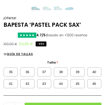
¡Oferta!
BAPESTA ‘PASTEL PACK SAX’
4.7/5
|
Basado en +1200 reseñas
★
★
★
★
★
54,95
€
100,00
€
-45%
GUÍA DE TALLAS
Talla
*
35
36
37
38
39
40
41
42
43
44
45
46