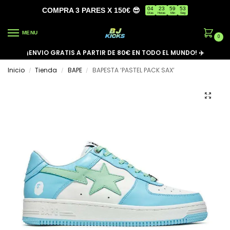
04
23
59
53
COMPRA 3 PARES X 150€ 😎
Días
Horas
Min
Seg
MENU
0
¡ENVIO GRATIS A PARTIR DE 80€ EN TODO EL MUNDO! ✈️
Inicio
Tienda
BAPE
BAPESTA ‘PASTEL PACK SAX’
/
/
/