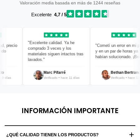
Valoración media basada en más de 1244 reseñas
Excelente
4,7 / 5
"Excelente calidad. Ya he
 precio
"Cometí un error en mi ped
comprado 3 veces y los
o
y en un par de horas ya lo
materiales siguen intactos tras
habían solucionado. ¡Bravo
lavados."
Marc Pifarré
Bethan Bertrand
 días
Verificado • hace 11 días
Verificado • hace 12 dí
INFORMACIÓN IMPORTANTE
¿QUÉ CALIDAD TIENEN LOS PRODUCTOS?