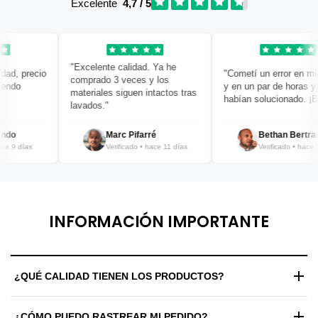
Excelente
4,7 / 5
"Excelente calidad. Ya he
d, precio
"Cometí un error en mi pe
comprado 3 veces y los
do
y en un par de horas ya lo
materiales siguen intactos tras
habían solucionado. ¡Brav
lavados."
o
Marc Pifarré
Bethan Bertrand
9 días
Verificado • hace 11 días
Verificado • hace 12 d
INFORMACIÓN IMPORTANTE
¿QUÉ CALIDAD TIENEN LOS PRODUCTOS?
Trabajamos exclusivamente con materiales de alta gama y
¿CÓMO PUEDO RASTREAR MI PEDIDO?