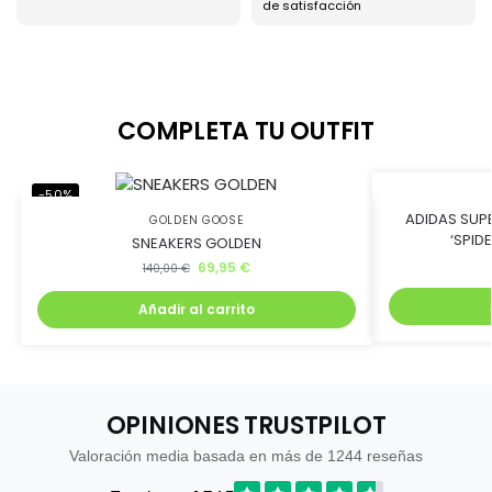
Ahorra uniéndote al
de satisfacción
club BJ Kicks y llévate
un 5% de descuento.
COMPLETA TU OUTFIT
Además, recibirás lanzamientos exclusivos antes que
-50%
-45%
nadie
ADIDAS SUP
GOLDEN GOOSE
‘SPID
SNEAKERS GOLDEN
69,95
€
140,00
€
Añadir al carrito
Quiero mi descuento
OPINIONES TRUSTPILOT
Valoración media basada en más de 1244 reseñas