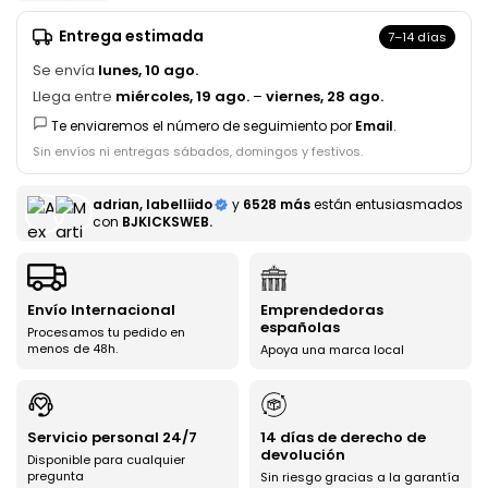
Entrega estimada
7–14 días
Se envía
lunes, 10 ago.
Llega entre
miércoles, 19 ago.
–
viernes, 28 ago.
Te enviaremos el número de seguimiento por
Email
.
Sin envíos ni entregas sábados, domingos y festivos.
adrian, labelliido
y
6528 más
están entusiasmados
con
BJKICKSWEB.
Envío Internacional
Emprendedoras
españolas
Procesamos tu pedido en
menos de 48h.
Apoya una marca local
Servicio personal 24/7
14 días de derecho de
devolución
Disponible para cualquier
pregunta
Sin riesgo gracias a la garantía