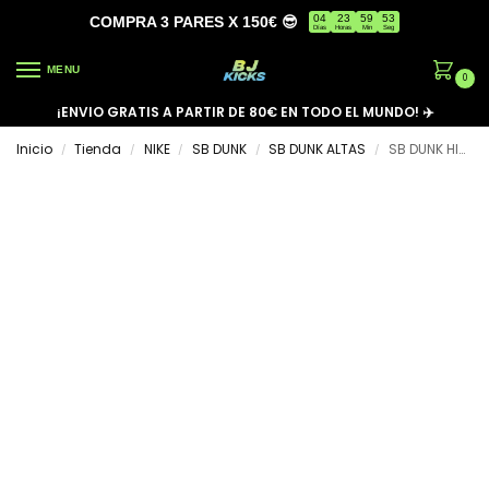
04
23
59
53
COMPRA 3 PARES X 150€ 😎
Días
Horas
Min
Seg
MENU
0
¡ENVIO GRATIS A PARTIR DE 80€ EN TODO EL MUNDO! ✈️
Inicio
Tienda
NIKE
SB DUNK
SB DUNK ALTAS
SB DUNK HIGH ‘SYRACUSE’
/
/
/
/
/