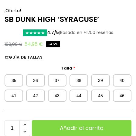
¡Oferta!
SB DUNK HIGH ‘SYRACUSE’
4.7/5
|
Basado en +1200 reseñas
★
★
★
★
★
54,95
€
100,00
€
-45%
GUÍA DE TALLAS
Talla
*
35
36
37
38
39
40
41
42
43
44
45
46
Añadir al carrito