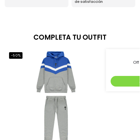
de satisfacción
COMPLETA TU OUTFIT
-50%
-54%
Of