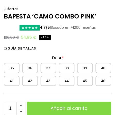
¡Oferta!
BAPESTA ‘CAMO COMBO PINK’
4.7/5
|
Basado en +1200 reseñas
★
★
★
★
★
54,95
€
100,00
€
-45%
GUÍA DE TALLAS
Talla
*
35
36
37
38
39
40
41
42
43
44
45
46
Añadir al carrito