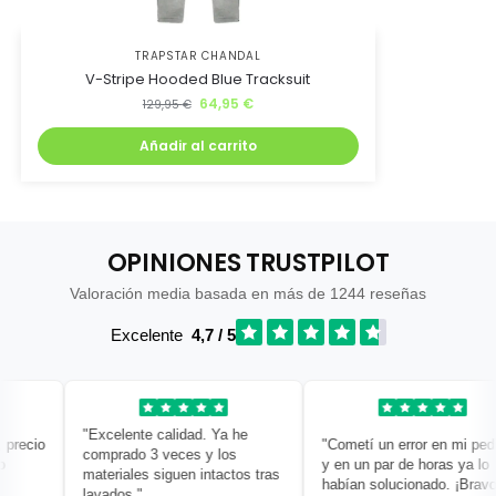
TRAPSTAR CHANDAL
V-Stripe Hooded Blue Tracksuit
64,95
€
129,95
€
Añadir al carrito
OPINIONES TRUSTPILOT
Valoración media basada en más de 1244 reseñas
Excelente
4,7 / 5
"Excelente calidad. Ya he
recio
"Cometí un error en mi pedido
comprado 3 veces y los
y en un par de horas ya lo
materiales siguen intactos tras
habían solucionado. ¡Bravo!"
lavados."