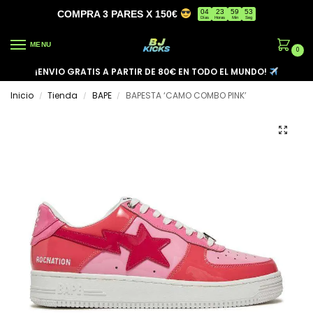
04
23
59
53
COMPRA 3 PARES X 150€
Días
Horas
Min
Seg
MENU
0
¡ENVIO GRATIS A PARTIR DE 80€ EN TODO EL MUNDO!
Inicio
Tienda
BAPE
BAPESTA ‘CAMO COMBO PINK’
/
/
/