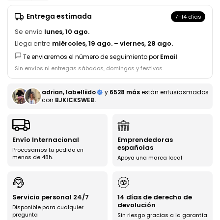
Entrega estimada
7–14 días
Se envía
lunes, 10 ago.
Llega entre
miércoles, 19 ago.
–
viernes, 28 ago.
Te enviaremos el número de seguimiento por
Email
.
Sin envíos ni entregas sábados, domingos y festivos.
adrian, labelliido
y
6528 más
están entusiasmados
con
BJKICKSWEB.
Envío Internacional
Emprendedoras
españolas
Procesamos tu pedido en
menos de 48h.
Apoya una marca local
Servicio personal 24/7
14 días de derecho de
devolución
Disponible para cualquier
pregunta
Sin riesgo gracias a la garantía