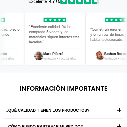
Excelente
4,7 / 5
"Excelente calidad. Ya he
ad, precio
"Cometí un error en mi p
comprado 3 veces y los
ndo
y en un par de horas ya 
materiales siguen intactos tras
habían solucionado. ¡Bra
lavados."
do
Marc Pifarré
Bethan Bertran
e 9 días
Verificado • hace 11 días
Verificado • hace 12
INFORMACIÓN IMPORTANTE
¿QUÉ CALIDAD TIENEN LOS PRODUCTOS?
Trabajamos exclusivamente con materiales de alta gama y
¿CÓMO PUEDO RASTREAR MI PEDIDO?