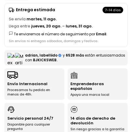
Entrega estimada
7–14 días
Se envía
martes, 11 ago.
Llega entre
jueves, 20 ago.
–
lunes, 31 ago.
Te enviaremos el número de seguimiento por
Email
.
Sin envíos ni entregas sábados, domingos y festivos.
adrian, labelliido
y
6528 más
están entusiasmados
con
BJKICKSWEB.
Envío Internacional
Emprendedoras
españolas
Procesamos tu pedido en
menos de 48h.
Apoya una marca local
Servicio personal 24/7
14 días de derecho de
devolución
Disponible para cualquier
pregunta
Sin riesgo gracias a la garantía