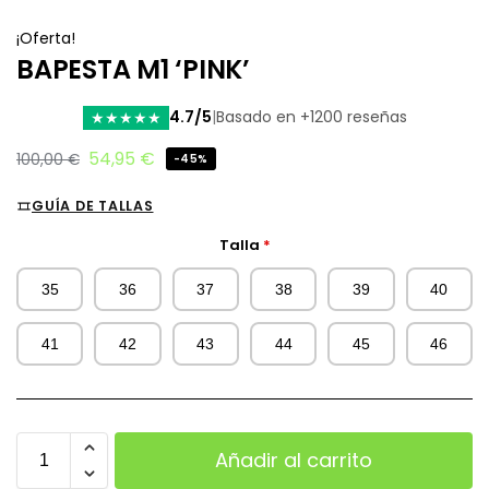
¡Oferta!
BAPESTA M1 ‘PINK’
4.7/5
|
Basado en +1200 reseñas
★
★
★
★
★
54,95
€
100,00
€
-45%
GUÍA DE TALLAS
Talla
*
35
36
37
38
39
40
41
42
43
44
45
46
Añadir al carrito