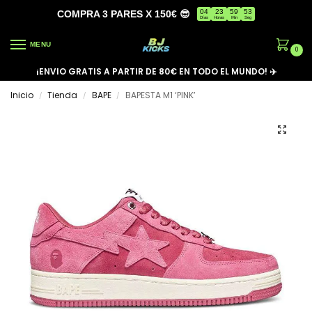
04
23
59
53
COMPRA 3 PARES X 150€ 😎
Días
Horas
Min
Seg
MENU
0
¡ENVIO GRATIS A PARTIR DE 80€ EN TODO EL MUNDO! ✈️
Inicio
Tienda
BAPE
BAPESTA M1 ‘PINK’
/
/
/