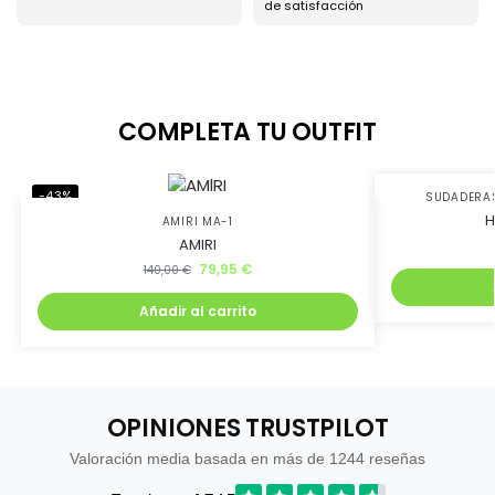
de satisfacción
COMPLETA TU OUTFIT
-43%
-38%
SUDADERA
H
AMIRI MA-1
AMlRI
79,95
€
140,00
€
Añadir al carrito
OPINIONES TRUSTPILOT
Valoración media basada en más de 1244 reseñas