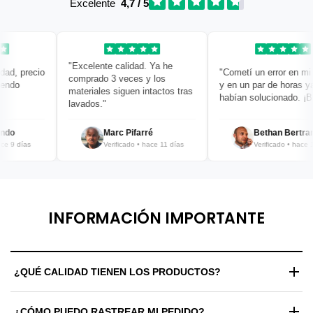
Excelente
4,7 / 5
"Excelente calidad. Ya he
d, precio
"Cometí un error en mi p
comprado 3 veces y los
ndo
y en un par de horas ya l
materiales siguen intactos tras
habían solucionado. ¡Bra
lavados."
do
Marc Pifarré
Bethan Bertrand
 9 días
Verificado • hace 11 días
Verificado • hace 12 
INFORMACIÓN IMPORTANTE
¿QUÉ CALIDAD TIENEN LOS PRODUCTOS?
Trabajamos exclusivamente con materiales de alta gama y
¿CÓMO PUEDO RASTREAR MI PEDIDO?