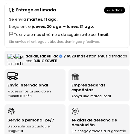
Entrega estimada
7–14 días
Se envía
martes, 11 ago.
Llega entre
jueves, 20 ago.
–
lunes, 31 ago.
Te enviaremos el número de seguimiento por
Email
.
Sin envíos ni entregas sábados, domingos y festivos.
adrian, labelliido
y
6528 más
están entusiasmados
con
BJKICKSWEB.
Envío Internacional
Emprendedoras
españolas
Procesamos tu pedido en
menos de 48h.
Apoya una marca local
Servicio personal 24/7
14 días de derecho de
devolución
Disponible para cualquier
pregunta
Sin riesgo gracias a la garantía