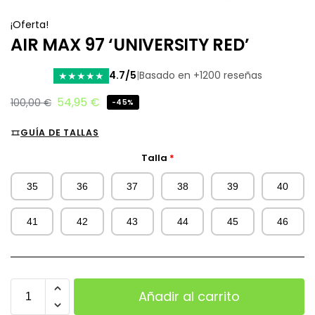
¡Oferta!
AIR MAX 97 ‘UNIVERSITY RED’
4.7/5
|
Basado en +1200 reseñas
★
★
★
★
★
54,95
€
100,00
€
-45%
GUÍA DE TALLAS
Talla
*
35
36
37
38
39
40
41
42
43
44
45
46
Añadir al carrito