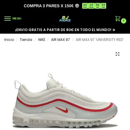
04
23
59
53
COMPRA 3 PARES X 150€ 😎
Días
Horas
Min
Seg
MENU
0
¡ENVIO GRATIS A PARTIR DE 80€ EN TODO EL MUNDO! ✈️
Inicio
Tienda
NIKE
AIR MAX 97
AIR MAX 97 ‘UNIVERSITY RED’
/
/
/
/