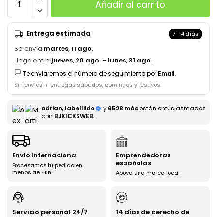
Añadir al carrito
Entrega estimada
7–14 días
Se envía
martes, 11 ago.
Llega entre
jueves, 20 ago.
–
lunes, 31 ago.
Te enviaremos el número de seguimiento por
Email
.
Sin envíos ni entregas sábados, domingos y festivos.
adrian, labelliido
y
6528 más
están entusiasmados
con
BJKICKSWEB.
Envío Internacional
Emprendedoras
españolas
Procesamos tu pedido en
menos de 48h.
Apoya una marca local
Servicio personal 24/7
14 días de derecho de