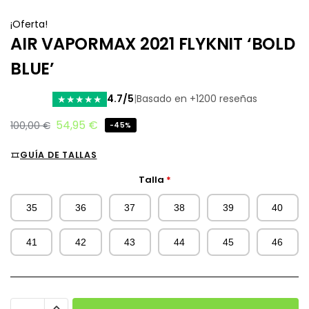
¡Oferta!
AIR VAPORMAX 2021 FLYKNIT ‘BOLD
BLUE’
4.7/5
|
Basado en +1200 reseñas
★
★
★
★
★
54,95
€
100,00
€
-45%
GUÍA DE TALLAS
Talla
*
35
36
37
38
39
40
41
42
43
44
45
46