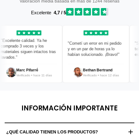
Valoración media basada en más de 1244 reseñas
Excelente
4,7 / 5
xcelente calidad. Ya he
"Cometí un error en mi pedido
"Sup
mprado 3 veces y los
y en un par de horas ya lo
tela
teriales siguen intactos tras
habían solucionado. ¡Bravo!"
es s
vados."
Marc Pifarré
Bethan Bertrand
Verificado • hace 11 días
Verificado • hace 12 días
INFORMACIÓN IMPORTANTE
¿QUÉ CALIDAD TIENEN LOS PRODUCTOS?