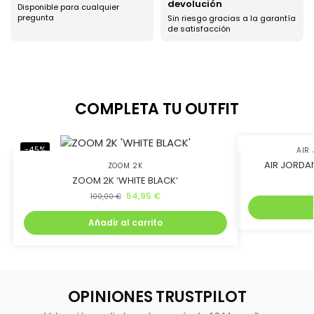
devolución
Disponible para cualquier
pregunta
Sin riesgo gracias a la garantía
de satisfacción
COMPLETA TU OUTFIT
-45%
-45%
AIR 
AIR JORDAN
ZOOM 2K
ZOOM 2K ‘WHITE BLACK’
54,95
€
100,00
€
Añadir al carrito
OPINIONES TRUSTPILOT