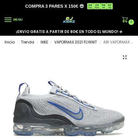
04
23
59
52
COMPRA 3 PARES X 150€ 😎
Días
Horas
Min
Seg
MENU
0
¡ENVIO GRATIS A PARTIR DE 80€ EN TODO EL MUNDO! ✈️
Inicio
Tienda
NIKE
VAPORMAX 2021 FLYKNIT
AIR VAPORMAX 2021 FLYKNIT ‘BOLD BLUE’
/
/
/
/