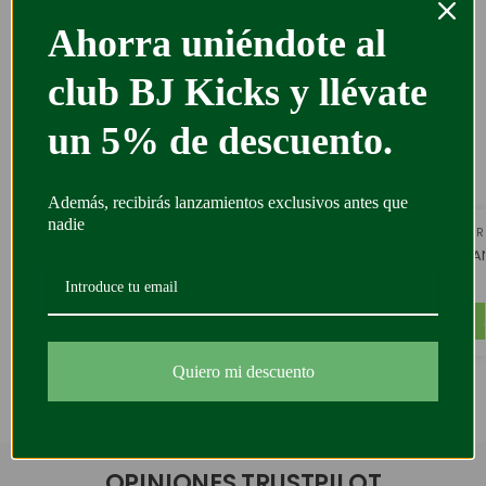
devolución
Disponible para cualquier
pregunta
Sin riesgo gracias a la garantía
Ahorra uniéndote al
de satisfacción
club BJ Kicks y llévate
un 5% de descuento.
COMPLETA TU OUTFIT
Además, recibirás lanzamientos exclusivos antes que
nadie
-45%
-45%
JO
JORDAN
AIR JORDAN 1 MID
,
JORDAN
AIR JORDAN 1 MID ‘MULTICOLORED SWOOSH’
54,95
€
100,00
€
Añadir al carrito
Quiero mi descuento
OPINIONES TRUSTPILOT