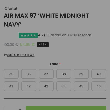
¡Oferta!
AIR MAX 97 ‘WHITE MIDNIGHT
NAVY’
4.7/5
|
Basado en +1200 reseñas
★
★
★
★
★
54,95
€
100,00
€
-45%
GUÍA DE TALLAS
Talla
*
35
36
37
38
39
40
41
42
43
44
45
46