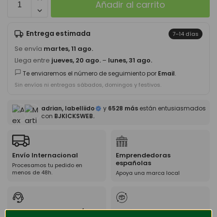
Añadir al carrito
Entrega estimada
7–14 días
Se envía
martes, 11 ago.
Llega entre
jueves, 20 ago.
–
lunes, 31 ago.
Te enviaremos el número de seguimiento por
Email
.
Sin envíos ni entregas sábados, domingos y festivos.
adrian, labelliido
y
6528 más
están entusiasmados
con
BJKICKSWEB.
Envío Internacional
Emprendedoras
españolas
Procesamos tu pedido en
menos de 48h.
Apoya una marca local
Servicio personal 24/7
14 días de derecho de