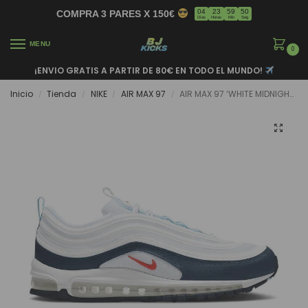
04
23
59
50
COMPRA 3 PARES X 150€
Días
Horas
Min
Seg
MENU
0
¡ENVIO GRATIS A PARTIR DE 80€ EN TODO EL MUNDO!
Inicio
Tienda
NIKE
AIR MAX 97
AIR MAX 97 ‘WHITE MIDNIGHT NAVY’
/
/
/
/