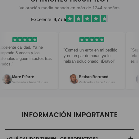
Valoración media basada en más de 1244 reseñas
Excelente
4,7 / 5
elente calidad. Ya he
"Cometí un error en mi pedido
"Super
rado 3 veces y los
y en un par de horas ya lo
tela es
riales siguen intactos tras
habían solucionado. ¡Bravo!"
es simp
dos."
Marc Pifarré
Bethan Bertrand
Verificado • hace 11 días
Verificado • hace 12 días
INFORMACIÓN IMPORTANTE
¿QUÉ CALIDAD TIENEN LOS PRODUCTOS?