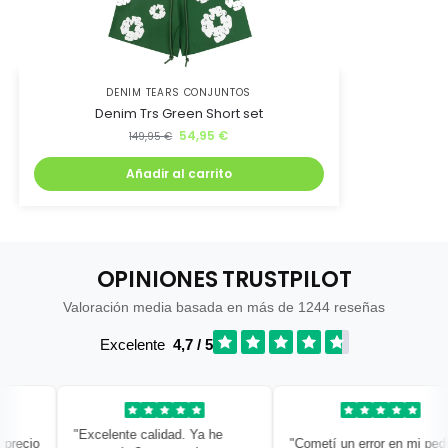
DENIM TEARS CONJUNTOS
Denim Trs Green Short set
54,95
€
149,95
€
Añadir al carrito
OPINIONES TRUSTPILOT
Valoración media basada en más de 1244 reseñas
Excelente
4,7 / 5
"Excelente calidad. Ya he
recio
"Cometí un error en mi pedido