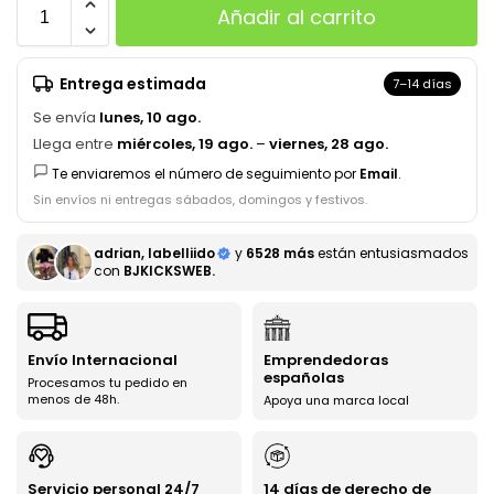
Añadir al carrito
Entrega estimada
7–14 días
Se envía
lunes, 10 ago.
Llega entre
miércoles, 19 ago.
–
viernes, 28 ago.
Te enviaremos el número de seguimiento por
Email
.
Sin envíos ni entregas sábados, domingos y festivos.
adrian, labelliido
y
6528 más
están entusiasmados
con
BJKICKSWEB.
Envío Internacional
Emprendedoras
españolas
Procesamos tu pedido en
menos de 48h.
Apoya una marca local
Servicio personal 24/7
14 días de derecho de