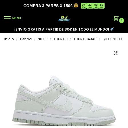
04
23
59
53
COMPRA 3 PARES X 150€
Días
Horas
Min
Seg
MENU
0
¡ENVIO GRATIS A PARTIR DE 80€ EN TODO EL MUNDO!
Inicio
Tienda
NIKE
SB DUNK
SB DUNK BAJAS
SB DUNK LOW ‘WHITE MINT’
/
/
/
/
/