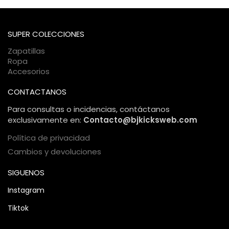
se encuentra tu paquete en cada momento.
pasarelas de pago encriptadas. Tu información personal y
bancaria está protegida bajo estándares internacionales de
comercio electrónico, garantizando una compra 100%
SUPER COLECCIONES
segura.
Zapatillas
Ropa
Accesorios
CONTACTANOS
Para consultas o incidencias, contáctanos
exclusivamente en:
Contacto@bjkicksweb.com
Política de privacidad
Cambios y devoluciones
SIGUENOS
Instagram
Tiktok