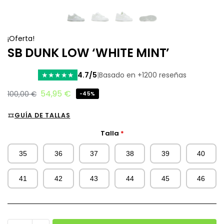
¡Oferta!
SB DUNK LOW ‘WHITE MINT’
4.7/5
|
Basado en +1200 reseñas
★
★
★
★
★
54,95
€
100,00
€
-45%
GUÍA DE TALLAS
Talla
*
35
36
37
38
39
40
41
42
43
44
45
46