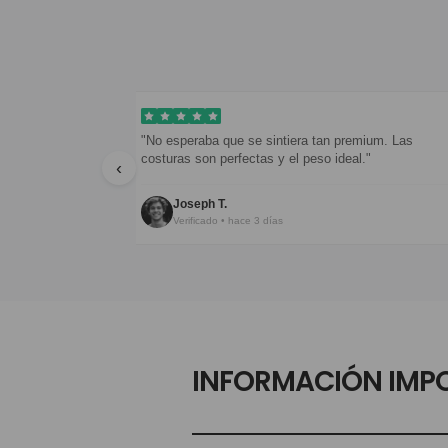
eron en menos
"No esperaba que se sintiera tan premium. Las
costuras son perfectas y el peso ideal."
‹
Joseph T.
Verificado • hace 3 días
INFORMACIÓN IMP