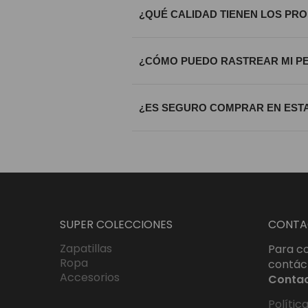
¿QUÉ CALIDAD TIENEN LOS PR
Trabajamos exclusivamente con materi
¿CÓMO PUEDO RASTREAR MI P
calidad riguroso antes de ser enviada
Una vez procesado tu envío, recibirá
¿ES SEGURO COMPRAR EN ESTA
que sepas exactamente dónde se enc
Totalmente. Utilizamos certificados S
bajo estándares internacionales de c
SUPER COLECCIONES
CONTA
Zapatillas
Para co
Ropa
contác
Accesorios
Conta
Polític