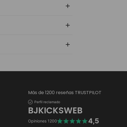
 y zapatilla pasa por un control de
nlace de rastreo en tiempo real para
 personal y bancaria está protegida
Más de 1200 reseñas TRUSTPILOT
Perfil reclamado
BJKICKSWEB
4,5
Opiniones
1200