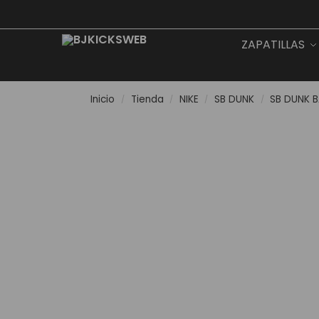
Search
ZAPATILLAS
Inicio
Tienda
NIKE
SB DUNK
SB DUNK 
/
/
/
/