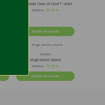
Essentials Fear of God T-shirt
39,95
€
139,95
€
Añadir al carrito
-46%
TRAINER
virgil abloh black
74,95
€
140,00
€
Añadir al carrito