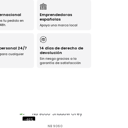
ternacional
Emprendedoras
españolas
s tu pedido en
48h.
Apoya una marca local
 personal 24/7
14 días de derecho de
devolución
 para cualquier
Sin riesgo gracias a la
garantía de satisfacción
-46%
NB 9060