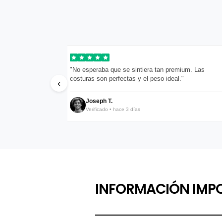
pondieron en menos
"No esperaba que se sintiera tan premium. Las
costuras son perfectas y el peso ideal."
‹
Joseph T.
Verificado • hace 3 días
INFORMACIÓN IMP