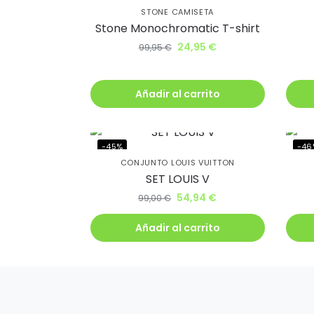
descu
STONE CAMISETA
Stone Monochromatic T-shirt
24,95
€
99,95
€
Además, recib
antes que nad
Añadir al carrito
-45%
-46
CONJUNTO LOUIS VUITTON
Q
SET LOUIS V
54,94
€
99,00
€
Añadir al carrito