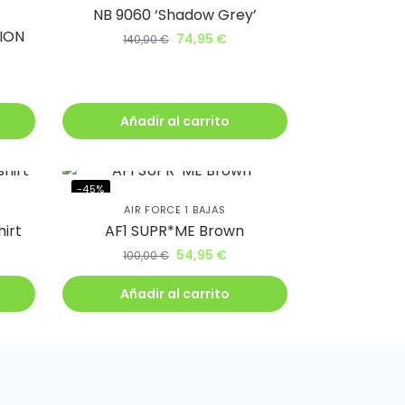
NB 9060 ‘Shadow Grey’
ION
74,95
€
140,00
€
Añadir al carrito
-45%
AIR FORCE 1 BAJAS
irt
AF1 SUPR*ME Brown
54,95
€
100,00
€
Añadir al carrito