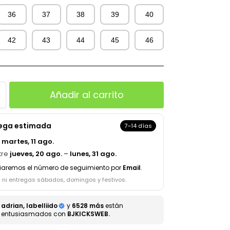
36
37
38
39
40
42
43
44
45
46
Añadir al carrito
rega estimada
7–14 días
a
martes, 11 ago.
tre
jueves, 20 ago.
–
lunes, 31 ago.
iaremos el número de seguimiento por
Email
.
s ni entregas sábados, domingos y festivos.
adrian, labelliido
y
6528 más
están
entusiasmados con
BJKICKSWEB.