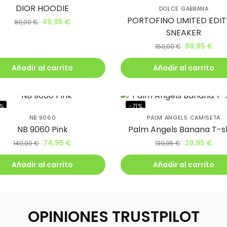
DIOR HOODIE
ento.
DOLCE GABBANA
PORTOFINO LIMITED EDIT
49,95
€
80,00
€
SNEAKER
irás lanzamientos exclusivos
89,95
€
150,00
€
ie
Añadir al carrito
Añadir al carrito
%
-71%
NB 9060
PALM ANGELS CAMISETA
uiero mi descuento
NB 9060 Pink
Palm Angels Banana T-sh
74,95
€
39,95
€
140,00
€
139,95
€
Añadir al carrito
Añadir al carrito
OPINIONES TRUSTPILOT