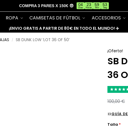
04
23
59
53
COMPRA 3 PARES X 150€ 😎
Días
Horas
Min
Seg
ROPA
CAMISETAS DE FÚTBOL
ACCESORIOS
¡ENVIO GRATIS A PARTIR DE 80€ EN TODO EL MUNDO! ✈️
BAJAS
SB DUNK LOW ‘LOT 36 OF 50’
/
¡Oferta!
SB 
36 O
★
★
★
★
100,00
€
GUÍA DE
Talla
*