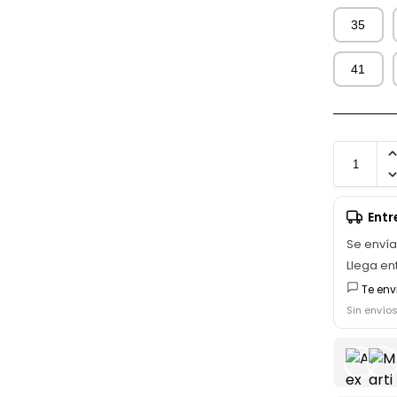
35
41
Ent
Se enví
Llega en
Te env
Sin envío