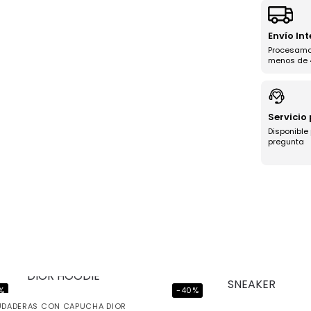
Envío In
Procesamo
menos de 
Servicio
Disponible
pregunta
a uniéndote
ub BJ Kicks y
%
-40%
te un 5% de
UDADERAS CON CAPUCHA DIOR