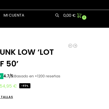
MI CUENTA
0,00
€
0
Buscar
DUNK LOW ‘LOT
F 50’
★
4.7/5
|
Basado en +1200 reseñas
54,95
€
-45%
 TALLAS