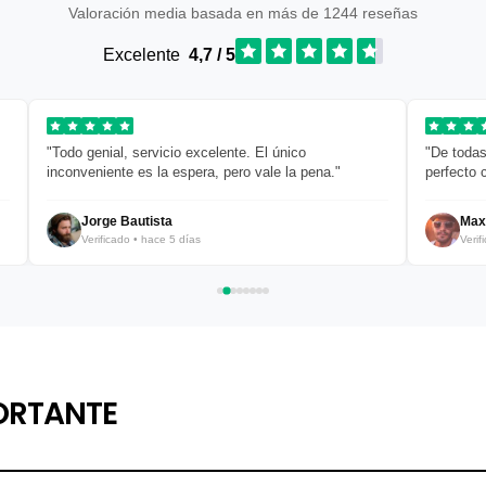
Valoración media basada en más de 1244 reseñas
Excelente
4,7 / 5
"Todo genial, servicio excelente. El único
"De todas
inconveniente es la espera, pero vale la pena."
perfecto 
Jorge Bautista
Max
Verificado • hace 5 días
Verif
ORTANTE