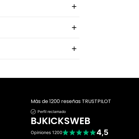
 y zapatilla pasa por un control de
nlace de rastreo en tiempo real para
 personal y bancaria está protegida
Más de 1200 reseñas TRUSTPILOT
Perfil reclamado
BJKICKSWEB
4,5
Opiniones
1200