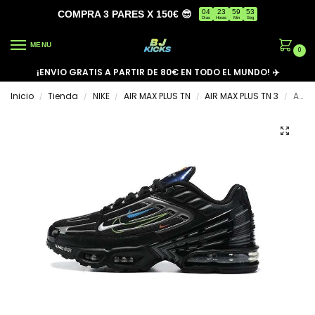
04
23
59
53
COMPRA 3 PARES X 150€ 😎
Días
Horas
Min
Seg
MENU
0
¡ENVIO GRATIS A PARTIR DE 80€ EN TODO EL MUNDO! ✈️
Inicio
Tienda
NIKE
AIR MAX PLUS TN
AIR MAX PLUS TN 3
AIR MAX PLUS TN 3 ‘QUADRUPLE SWOOSH BLACK METALLIC SILVER’
/
/
/
/
/