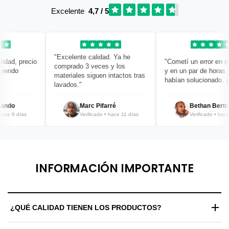
Excelente
4,7 / 5
"Excelente calidad. Ya he
ad, precio
"Cometí un error en mi 
comprado 3 veces y los
endo
y en un par de horas ya 
materiales siguen intactos tras
habían solucionado. ¡Br
lavados."
ndo
Marc Pifarré
Bethan Bertran
e 9 días
Verificado • hace 11 días
Verificado • hace 1
INFORMACIÓN IMPORTANTE
¿QUÉ CALIDAD TIENEN LOS PRODUCTOS?
Trabajamos exclusivamente con materiales de alta gama y