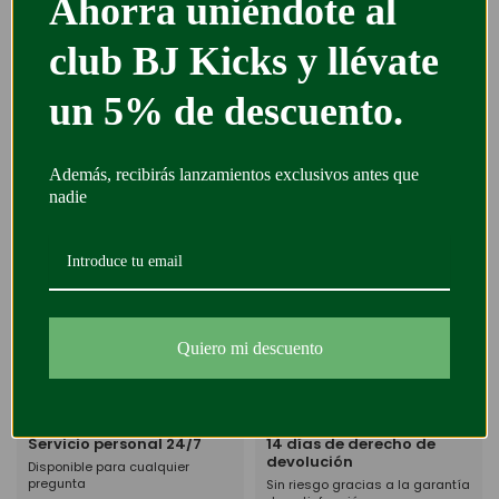
al club BJ Kicks y
Entrega estimada
7–14 días
Se envía
martes, 11 ago.
llévate un 5% de
Llega entre
jueves, 20 ago.
–
lunes, 31 ago.
descuento.
Te enviaremos el número de seguimiento por
Email
.
Sin envíos ni entregas sábados, domingos y festivos.
Además, recibirás lanzamientos exclusivos
adrian, labelliido
y
6528 más
están entusiasmados
antes que nadie
con
BJKICKSWEB.
Envío Internacional
Emprendedoras
españolas
Procesamos tu pedido en
menos de 48h.
Apoya una marca local
Quiero mi descuento
Servicio personal 24/7
14 días de derecho de
devolución
Disponible para cualquier
pregunta
Sin riesgo gracias a la garantía