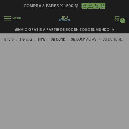
04
23
59
52
COMPRA 3 PARES X 150€ 😎
Días
Horas
Min
Seg
MENU
0
¡ENVIO GRATIS A PARTIR DE 80€ EN TODO EL MUNDO! ✈️
Inicio
Tienda
NIKE
SB DUNK
SB DUNK ALTAS
SB DUNK HIGH FRAGMENT ‘BEIJING’
/
/
/
/
/