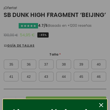
¡Oferta!
SB DUNK HIGH FRAGMENT ‘BEIJING’
4.7/5
|
Basado en +1200 reseñas
★
★
★
★
★
54,95
€
100,00
€
-45%
GUÍA DE TALLAS
Talla
*
35
36
37
38
39
40
41
42
43
44
45
46
Añadir al carrito
Ahorra uniéndote