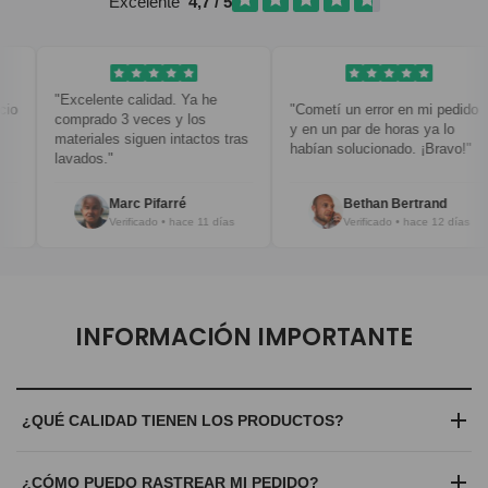
Excelente
4,7 / 5
"Excelente calidad. Ya he
"Cometí un error en mi pedido
comprado 3 veces y los
y en un par de horas ya lo
materiales siguen intactos tras
habían solucionado. ¡Bravo!"
lavados."
Marc Pifarré
Bethan Bertrand
Verificado • hace 11 días
Verificado • hace 12 días
INFORMACIÓN IMPORTANTE
¿QUÉ CALIDAD TIENEN LOS PRODUCTOS?
Trabajamos exclusivamente con materiales de alta gama y
¿CÓMO PUEDO RASTREAR MI PEDIDO?