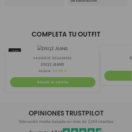
de satisfacción
COMPLETA TU OUTFIT
-39%
-50%
S
VAQUEROS DSQUARED2
DSQ2 JEANS
59,95
€
99,00
€
Añadir al carrito
OPINIONES TRUSTPILOT
Valoración media basada en más de 1244 reseñas