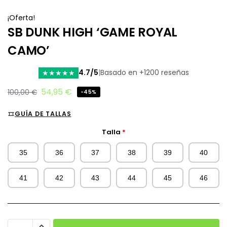
¡Oferta!
SB DUNK HIGH ‘GAME ROYAL
CAMO’
4.7/5
|
Basado en +1200 reseñas
★
★
★
★
★
54,95
€
100,00
€
-45%
GUÍA DE TALLAS
Talla
*
35
36
37
38
39
40
41
42
43
44
45
46