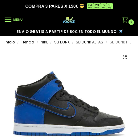
04
23
59
53
COMPRA 3 PARES X 150€
Días
Horas
Min
Seg
MENU
0
¡ENVIO GRATIS A PARTIR DE 80€ EN TODO EL MUNDO!
Inicio
Tienda
NIKE
SB DUNK
SB DUNK ALTAS
SB DUNK HIGH ‘GAME ROYAL CAMO’
/
/
/
/
/