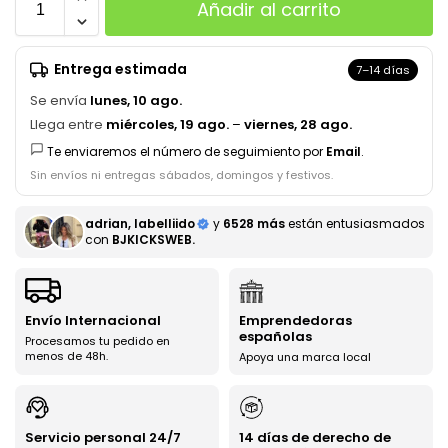
Añadir al carrito
Entrega estimada
7–14 días
Se envía
lunes, 10 ago.
Llega entre
miércoles, 19 ago.
–
viernes, 28 ago.
Te enviaremos el número de seguimiento por
Email
.
Sin envíos ni entregas sábados, domingos y festivos.
adrian, labelliido
y
6528 más
están entusiasmados
con
BJKICKSWEB.
Envío Internacional
Emprendedoras
españolas
Procesamos tu pedido en
menos de 48h.
Apoya una marca local
Servicio personal 24/7
14 días de derecho de