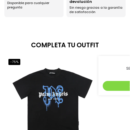
devolución
Disponible para cualquier
pregunta
Sin riesgo gracias a la garantía
de satisfacción
COMPLETA TU OUTFIT
-75%
-45%
S