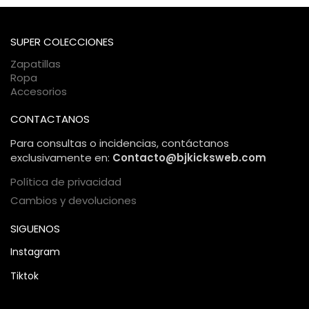
pasarelas de pago encriptadas. Tu información personal y
bancaria está protegida bajo estándares internacionales de
comercio electrónico, garantizando una compra 100%
SUPER COLECCIONES
segura.
Zapatillas
Ropa
Accesorios
CONTACTANOS
Para consultas o incidencias, contáctanos
exclusivamente en:
Contacto@bjkicksweb.com
Política de privacidad
Cambios y devoluciones
SIGUENOS
Instagram
Tiktok