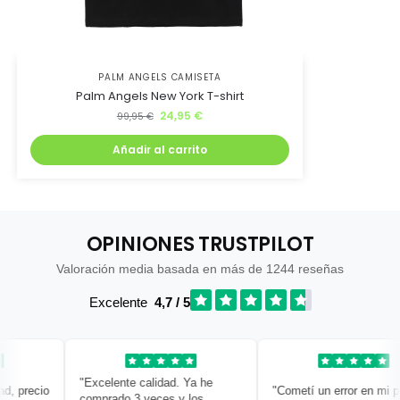
PALM ANGELS CAMISETA
Palm Angels New York T-shirt
24,95
€
99,95
€
Añadir al carrito
OPINIONES TRUSTPILOT
Valoración media basada en más de 1244 reseñas
Excelente
4,7 / 5
"Excelente calidad. Ya he
 precio
"Cometí un error en mi ped
comprado 3 veces y los