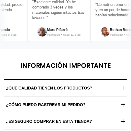
"Excelente calidad. Ya he
dad, precio
"Cometí un error en mi 
comprado 3 veces y los
iendo
y en un par de horas ya
materiales siguen intactos tras
habían solucionado. ¡Br
lavados."
ando
Marc Pifarré
Bethan Bertra
ce 9 días
Verificado • hace 11 días
Verificado • hace 1
INFORMACIÓN IMPORTANTE
¿QUÉ CALIDAD TIENEN LOS PRODUCTOS?
Trabajamos exclusivamente con materiales de alta gama y
¿CÓMO PUEDO RASTREAR MI PEDIDO?
estándares de fabricación premium. Cada prenda y zapatilla
pasa por un control de calidad riguroso antes de ser enviada
Una vez procesado tu envío, recibirás automáticamente un
para garantizar durabilidad y confort máximo.
¿ES SEGURO COMPRAR EN ESTA TIENDA?
correo electrónico con tu número de guía y un enlace de
rastreo en tiempo real para que sepas exactamente dónde