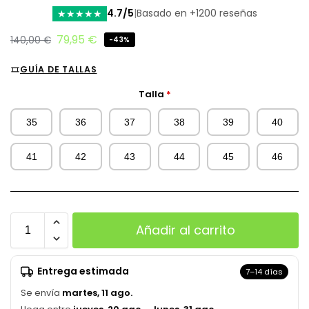
4.7/5
|
Basado en +1200 reseñas
★
★
★
★
★
79,95
€
140,00
€
-43%
GUÍA DE TALLAS
Talla
*
35
36
37
38
39
40
41
42
43
44
45
46
Añadir al carrito
Entrega estimada
7–14 días
Se envía
martes, 11 ago.