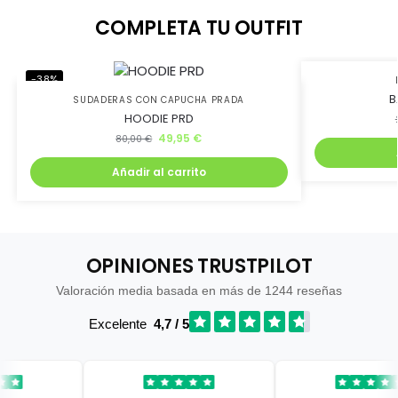
COMPLETA TU OUTFIT
-38%
-45%
B
SUDADERAS CON CAPUCHA PRADA
HOODIE PRD
49,95
€
80,00
€
Añadir al carrito
OPINIONES TRUSTPILOT
Valoración media basada en más de 1244 reseñas
Excelente
4,7 / 5