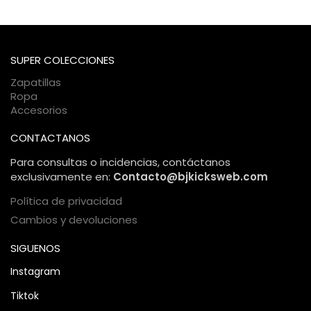
Totalmente. Utilizamos certificados SSL de alta seguridad y
se encuentra tu paquete en cada momento.
pasarelas de pago encriptadas. Tu información personal y
bancaria está protegida bajo estándares internacionales de
comercio electrónico, garantizando una compra 100%
SUPER COLECCIONES
segura.
Zapatillas
Ropa
Accesorios
CONTACTANOS
Para consultas o incidencias, contáctanos
exclusivamente en:
Contacto@bjkicksweb.com
Política de privacidad
Cambios y devoluciones
SIGUENOS
Instagram
Tiktok