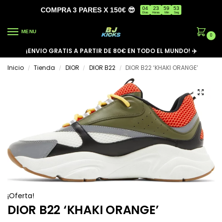
04
23
59
53
COMPRA 3 PARES X 150€ 😎
Días
Horas
Min
Seg
MENU
0
¡ENVIO GRATIS A PARTIR DE 80€ EN TODO EL MUNDO! ✈️
Inicio
Tienda
DIOR
DIOR B22
DIOR B22 ‘KHAKI ORANGE’
/
/
/
/
¡Oferta!
DIOR B22 ‘KHAKI ORANGE’