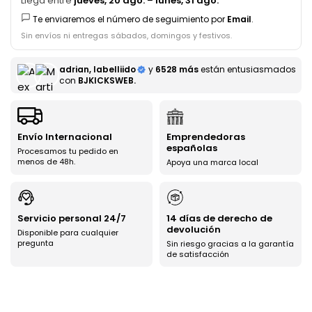
Llega entre
jueves, 20 ago.
–
lunes, 31 ago.
Te enviaremos el número de seguimiento por
Email
.
Sin envíos ni entregas sábados, domingos y festivos.
adrian, labelliido
y
6528 más
están entusiasmados
con
BJKICKSWEB.
Envío Internacional
Emprendedoras
españolas
Procesamos tu pedido en
menos de 48h.
Apoya una marca local
Servicio personal 24/7
14 días de derecho de
devolución
Disponible para cualquier
pregunta
Sin riesgo gracias a la garantía
de satisfacción