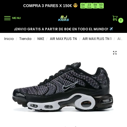
04
23
59
52
COMPRA 3 PARES X 150€
Días
Horas
Min
Seg
MENU
0
¡ENVIO GRATIS A PARTIR DE 80€ EN TODO EL MUNDO!
Inicio
Tienda
NIKE
AIR MAX PLUS TN
AIR MAX PLUS TN 1
AIR MAX PLUS TN ‘STRIPE BLUE BLACK’
/
/
/
/
/