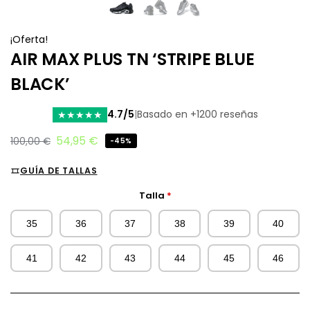
¡Oferta!
AIR MAX PLUS TN ‘STRIPE BLUE
BLACK’
4.7/5
|
Basado en +1200 reseñas
★
★
★
★
★
54,95
€
100,00
€
-45%
GUÍA DE TALLAS
Talla
*
35
36
37
38
39
40
41
42
43
44
45
46