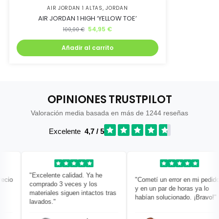
AIR JORDAN 1 ALTAS
,
JORDAN
AIR JORDAN 1 HIGH ‘YELLOW TOE’
54,95
€
100,00
€
Añadir al carrito
OPINIONES TRUSTPILOT
Valoración media basada en más de 1244 reseñas
Excelente
4,7 / 5
"Excelente calidad. Ya he
io
"Cometí un error en mi pedido
comprado 3 veces y los
y en un par de horas ya lo
materiales siguen intactos tras
habían solucionado. ¡Bravo!"
lavados."