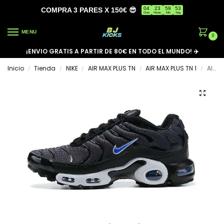
04
23
59
53
COMPRA 3 PARES X 150€ 😎
Días
Horas
Min
Seg
MENU
0
¡ENVIO GRATIS A PARTIR DE 80€ EN TODO EL MUNDO! ✈️
Inicio
Tienda
NIKE
AIR MAX PLUS TN
AIR MAX PLUS TN 1
AIR MAX PLUS TN ‘HALF RACER’
/
/
/
/
/