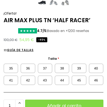
¡Oferta!
AIR MAX PLUS TN ‘HALF RACER’
4.7/5
|
Basado en +1200 reseñas
★
★
★
★
★
54,95
€
100,00
€
-45%
GUÍA DE TALLAS
Talla
*
35
36
37
38
39
40
41
42
43
44
45
46
Añadir al carrito