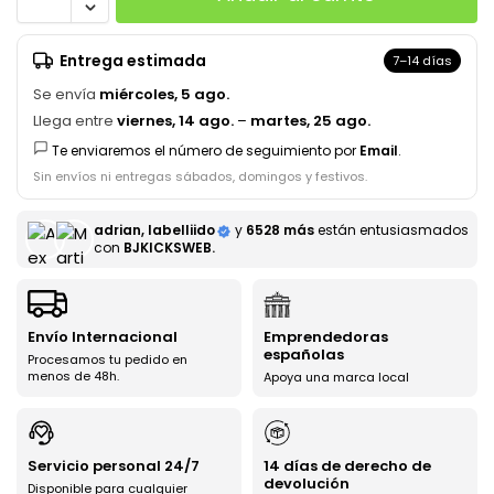
Entrega estimada
7–14 días
Se envía
miércoles, 5 ago.
Llega entre
viernes, 14 ago.
–
martes, 25 ago.
Te enviaremos el número de seguimiento por
Email
.
Sin envíos ni entregas sábados, domingos y festivos.
adrian, labelliido
y
6528 más
están entusiasmados
con
BJKICKSWEB.
Envío Internacional
Emprendedoras
españolas
Procesamos tu pedido en
menos de 48h.
Apoya una marca local
Servicio personal 24/7
14 días de derecho de
devolución
Disponible para cualquier