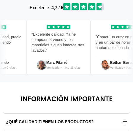
Excelente
4,7 / 5
"Excelente calidad. Ya he
dad, precio
"Cometí un error en mi 
comprado 3 veces y los
endo
y en un par de horas ya 
materiales siguen intactos tras
habían solucionado. ¡Br
lavados."
ndo
Marc Pifarré
Bethan Bertran
ce 9 días
Verificado • hace 11 días
Verificado • hace 1
INFORMACIÓN IMPORTANTE
¿QUÉ CALIDAD TIENEN LOS PRODUCTOS?