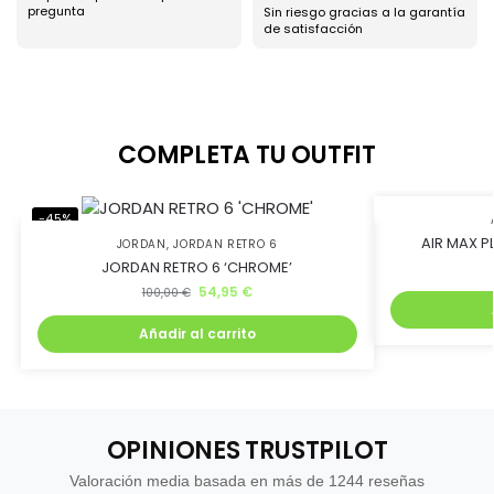
pregunta
Sin riesgo gracias a la garantía
de satisfacción
COMPLETA TU OUTFIT
-45%
-45%
AIR MAX PL
JORDAN
,
JORDAN RETRO 6
JORDAN RETRO 6 ‘CHROME’
54,95
€
100,00
€
Añadir al carrito
OPINIONES TRUSTPILOT
Valoración media basada en más de 1244 reseñas