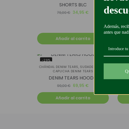
SHORTS BLC
descu
34,95
€
79,00
€
Además, recib
antes que nad
Añadir al carrito
-29%
-45
CHÁNDAL DENIM TEARS
,
SUDADERA CON
CAPUCHA DENIM TEARS
Q
A
DENIM TEARS HOODIE
69,95
€
99,00
€
Añadir al carrito