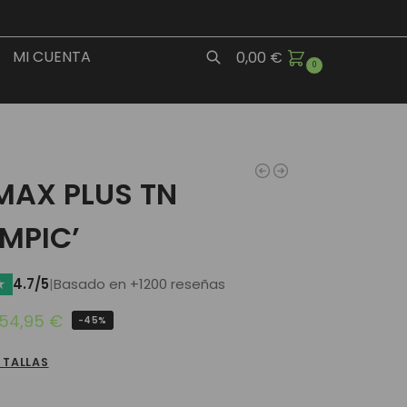
MI CUENTA
0,00
€
0
Buscar
MAX PLUS TN
MPIC’
★
4.7/5
|
Basado en +1200 reseñas
54,95
€
-45%
 TALLAS