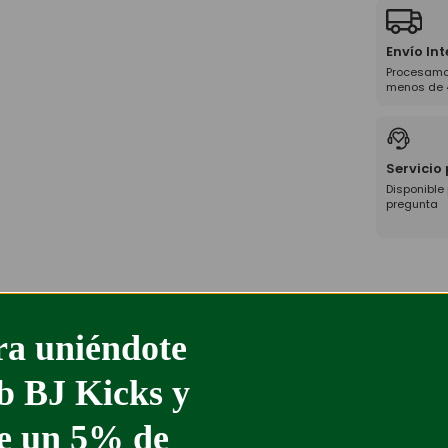
Envío In
Procesamo
menos de 
Servicio
Disponible
pregunta
a uniéndote
ub BJ Kicks y
%
-50%
te un 5% de
SAMBA