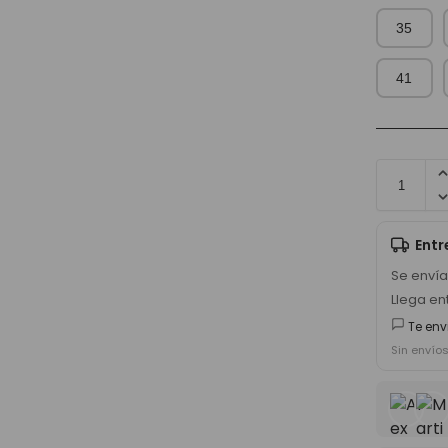
35
41
Ent
Se enví
Llega en
Te env
Sin envío