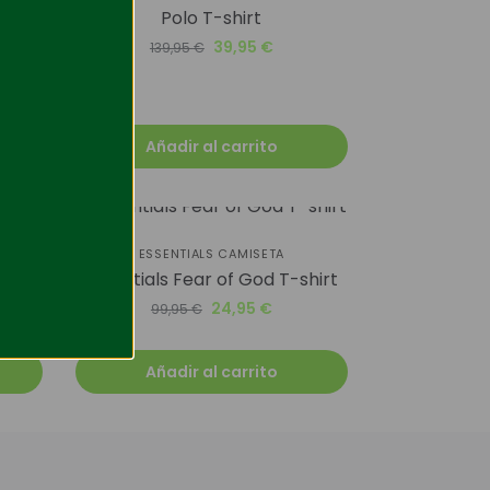
Polo T-shirt
ack
39,95
€
139,95
€
Añadir al carrito
-75%
ESSENTIALS CAMISETA
Essentials Fear of God T-shirt
24,95
€
99,95
€
Añadir al carrito