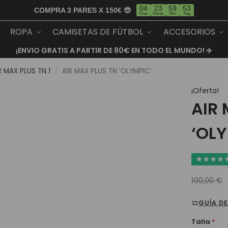
04
23
59
53
COMPRA 3 PARES X 150€ 😎
Días
Horas
Min
Seg
ROPA
CAMISETAS DE FÚTBOL
ACCESORIOS
¡ENVIO GRATIS A PARTIR DE 80€ EN TODO EL MUNDO! ✈️
R MAX PLUS TN 1
AIR MAX PLUS TN ‘OLYMPIC’
/
¡Oferta!
AIR 
‘OLY
★
★
★
★
100,00
€
GUÍA DE
Talla
*