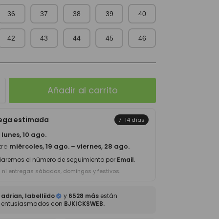
36
37
38
39
40
42
43
44
45
46
Añadir al carrito
rega estimada
7–14 días
a
lunes, 10 ago.
tre
miércoles, 19 ago.
–
viernes, 28 ago.
iaremos el número de seguimiento por
Email
.
s ni entregas sábados, domingos y festivos.
adrian, labelliido
y
6528 más
están
entusiasmados con
BJKICKSWEB.