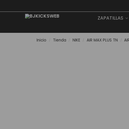
Search
ZAPATILLAS
Inicio
Tienda
NIKE
AIR MAX PLUS TN
AI
/
/
/
/