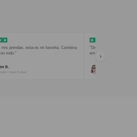
 mis prendas, esta es mi favorita. Combina
"Diseño limpio y sencillo. 
con todo."
empaquetado muy cuidado
›
im B.
Javier R.
icado • hace 6 días
Verificado • hace 8 días