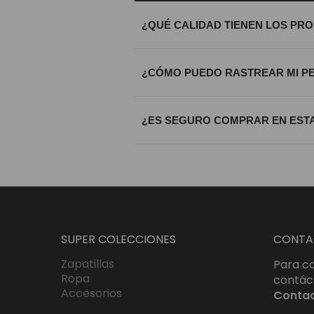
¿QUÉ CALIDAD TIENEN LOS PR
Trabajamos exclusivamente con materi
¿CÓMO PUEDO RASTREAR MI P
calidad riguroso antes de ser enviada
Una vez procesado tu envío, recibirá
¿ES SEGURO COMPRAR EN ESTA
que sepas exactamente dónde se enc
Totalmente. Utilizamos certificados S
bajo estándares internacionales de c
SUPER COLECCIONES
CONTA
Zapatillas
Para co
Ropa
contác
Accesorios
Conta