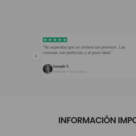
pondieron en menos
"No esperaba que se sintiera tan premium. Las
costuras son perfectas y el peso ideal."
‹
Joseph T.
Verificado • hace 3 días
INFORMACIÓN IMP