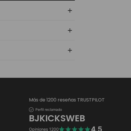
 y zapatilla pasa por un control de
nlace de rastreo en tiempo real para
 personal y bancaria está protegida
Más de 1200 reseñas TRUSTPILOT
Perfil reclamado
BJKICKSWEB
4,5
Opiniones
1200