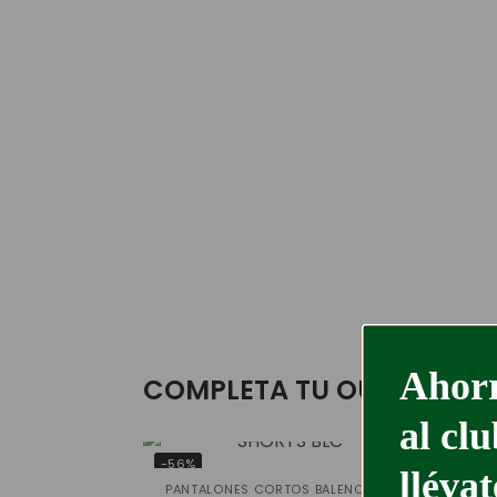
Ahorr
COMPLETA TU OUTFIT
al cl
-56%
-45
lléva
PANTALONES CORTOS BALENCIAGA