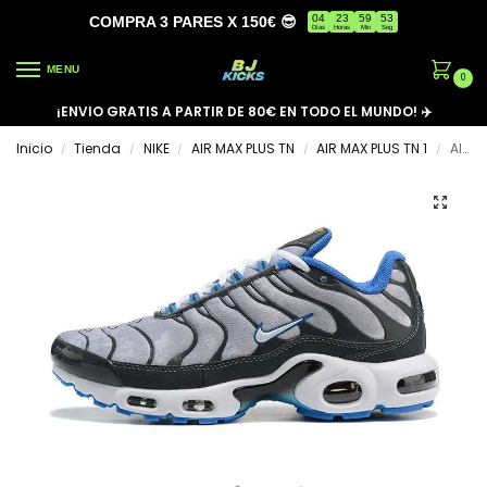
04
23
59
53
COMPRA 3 PARES X 150€ 😎
Días
Horas
Min
Seg
MENU
0
¡ENVIO GRATIS A PARTIR DE 80€ EN TODO EL MUNDO! ✈️
Inicio
Tienda
NIKE
AIR MAX PLUS TN
AIR MAX PLUS TN 1
AIR MAX PLUS TN ‘GREY RACER BLUE’
/
/
/
/
/