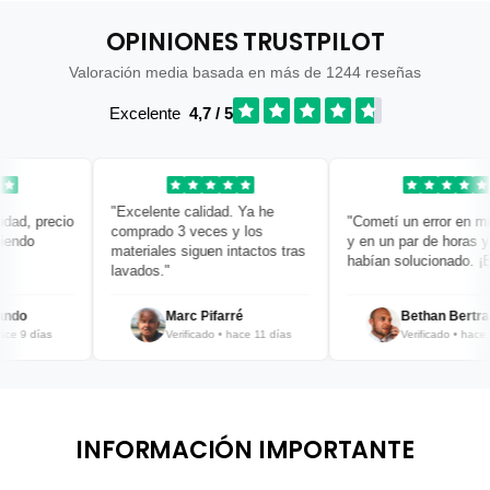
OPINIONES TRUSTPILOT
Valoración media basada en más de 1244 reseñas
Excelente
4,7 / 5
"Excelente calidad. Ya he
ad, precio
"Cometí un error en mi p
comprado 3 veces y los
ndo
y en un par de horas ya l
materiales siguen intactos tras
habían solucionado. ¡Bra
lavados."
do
Marc Pifarré
Bethan Bertrand
 9 días
Verificado • hace 11 días
Verificado • hace 12
INFORMACIÓN IMPORTANTE