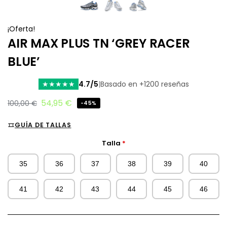
¡Oferta!
AIR MAX PLUS TN ‘GREY RACER
BLUE’
4.7/5
|
Basado en +1200 reseñas
★
★
★
★
★
54,95
€
100,00
€
-45%
GUÍA DE TALLAS
Talla
*
35
36
37
38
39
40
41
42
43
44
45
46