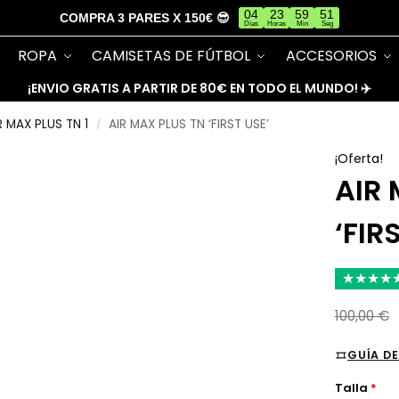
04
23
59
50
COMPRA 3 PARES X 150€ 😎
Días
Horas
Min
Seg
ROPA
CAMISETAS DE FÚTBOL
ACCESORIOS
¡ENVIO GRATIS A PARTIR DE 80€ EN TODO EL MUNDO! ✈️
R MAX PLUS TN 1
AIR MAX PLUS TN ‘FIRST USE’
/
¡Oferta!
AIR 
‘FIR
★
★
★
★
100,00
€
GUÍA DE
Talla
*