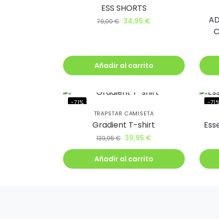
ESS SHORTS
AD
34,95
€
79,00
€
C
Añadir al carrito
-71%
-71
TRAPSTAR CAMISETA
Gradient T-shirt
Ess
39,95
€
139,95
€
Añadir al carrito