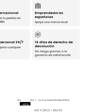
ternacional
Emprendedoras
españolas
s tu pedido en
48h.
Apoya una marca local
 personal 24/7
14 días de derecho de
devolución
 para cualquier
Sin riesgo gracias a la
garantía de satisfacción
-45%
AIR FORCE 1 BAJAS