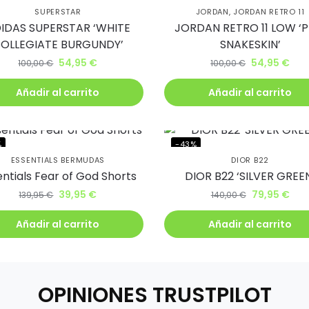
SUPERSTAR
JORDAN
,
JORDAN RETRO 11
IDAS SUPERSTAR ‘WHITE
JORDAN RETRO 11 LOW ‘P
OLLEGIATE BURGUNDY’
SNAKESKIN’
54,95
€
54,95
€
100,00
€
100,00
€
Añadir al carrito
Añadir al carrito
%
-43%
ESSENTIALS BERMUDAS
DIOR B22
entials Fear of God Shorts
DIOR B22 ‘SILVER GREE
39,95
€
79,95
€
139,95
€
140,00
€
Añadir al carrito
Añadir al carrito
OPINIONES TRUSTPILOT