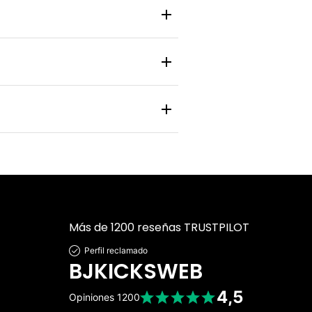
 y zapatilla pasa por un control de
nlace de rastreo en tiempo real para
 personal y bancaria está protegida
Más de 1200 reseñas TRUSTPILOT
Perfil reclamado
BJKICKSWEB
4,5
Opiniones
1200