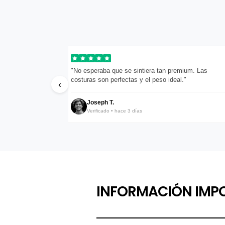
pondieron en menos
"No esperaba que se sintiera tan premium. Las
costuras son perfectas y el peso ideal."
‹
Joseph T.
Verificado • hace 3 días
INFORMACIÓN IMP