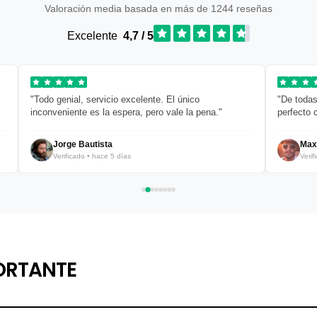
Valoración media basada en más de 1244 reseñas
Excelente
4,7 / 5
"Todo genial, servicio excelente. El único
"De todas
inconveniente es la espera, pero vale la pena."
perfecto 
Jorge Bautista
Max
Verificado • hace 5 días
Verif
ORTANTE