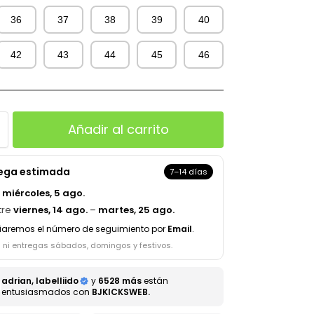
36
37
38
39
40
42
43
44
45
46
Añadir al carrito
rega estimada
7–14 días
a
miércoles, 5 ago.
tre
viernes, 14 ago.
–
martes, 25 ago.
iaremos el número de seguimiento por
Email
.
s ni entregas sábados, domingos y festivos.
adrian, labelliido
y
6528 más
están
entusiasmados con
BJKICKSWEB.