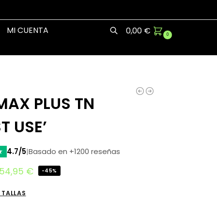
MI CUENTA
0,00
€
0
Buscar
MAX PLUS TN
ST USE’
★
4.7/5
|
Basado en +1200 reseñas
54,95
€
-45%
 TALLAS