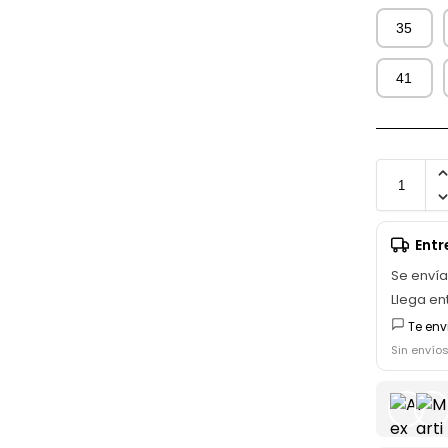
35
41
Ent
Se enví
Llega en
Te env
Sin envío