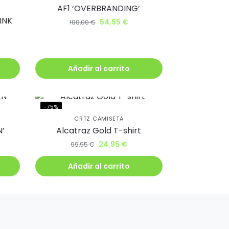
AF1 ‘OVERBRANDING’
INK
54,95
€
100,00
€
Añadir al carrito
-75%
CRTZ CAMISETA
N’
Alcatraz Gold T-shirt
24,95
€
99,95
€
Añadir al carrito