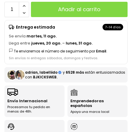
Añadir al carrito
Entrega estimada
7–14 días
Se envía
martes, 11 ago.
Llega entre
jueves, 20 ago.
–
lunes, 31 ago.
Te enviaremos el número de seguimiento por
Email
.
Sin envíos ni entregas sábados, domingos y festivos.
adrian, labelliido
y
6528 más
están entusiasmados
con
BJKICKSWEB.
Envío Internacional
Emprendedoras
españolas
Procesamos tu pedido en
menos de 48h.
Apoya una marca local