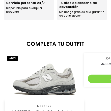
Servicio personal 24/7
14 días de derecho de
devolución
Disponible para cualquier
pregunta
Sin riesgo gracias a la garantía
de satisfacción
COMPLETA TU OUTFIT
-46%
-45%
JO
JORDA
NB 2002R