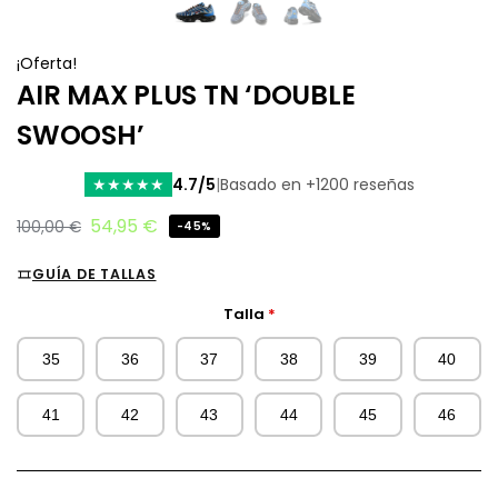
¡Oferta!
AIR MAX PLUS TN ‘DOUBLE
SWOOSH’
4.7/5
|
Basado en +1200 reseñas
★
★
★
★
★
54,95
€
100,00
€
-45%
GUÍA DE TALLAS
Talla
*
35
36
37
38
39
40
41
42
43
44
45
46