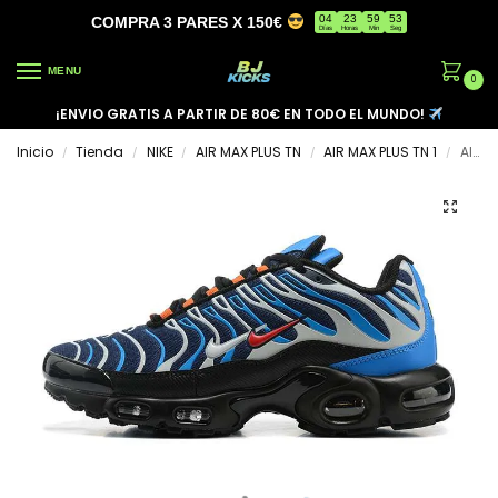
04
23
59
53
COMPRA 3 PARES X 150€
Días
Horas
Min
Seg
MENU
0
¡ENVIO GRATIS A PARTIR DE 80€ EN TODO EL MUNDO!
Inicio
Tienda
NIKE
AIR MAX PLUS TN
AIR MAX PLUS TN 1
AIR MAX PLUS TN ‘DOUBLE SWOOSH’
/
/
/
/
/