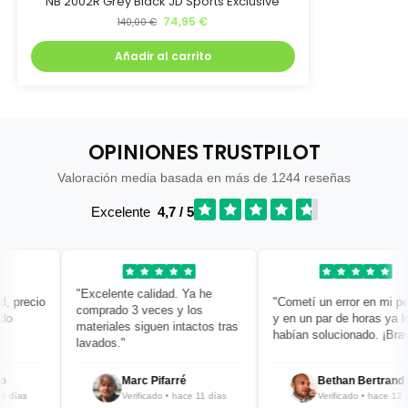
NB 2002R Grey Black JD Sports Exclusive
74,95
€
140,00
€
Añadir al carrito
OPINIONES TRUSTPILOT
Valoración media basada en más de 1244 reseñas
Excelente
4,7 / 5
"Excelente calidad. Ya he
precio
"Cometí un error en mi pedi
comprado 3 veces y los
y en un par de horas ya lo
materiales siguen intactos tras
habían solucionado. ¡Bravo!
lavados."
Marc Pifarré
Bethan Bertrand
ías
Verificado • hace 11 días
Verificado • hace 12 días