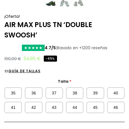
¡Oferta!
AIR MAX PLUS TN ‘DOUBLE
SWOOSH’
4.7/5
|
Basado en +1200 reseñas
★
★
★
★
★
54,95
€
100,00
€
-45%
GUÍA DE TALLAS
Talla
*
35
36
37
38
39
40
41
42
43
44
45
46