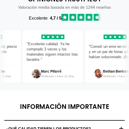
Valoración media basada en más de 1244 reseñas
Excelente
4,7 / 5
"Excelente calidad. Ya he
 precio
"Cometí un error en mi ped
comprado 3 veces y los
o
y en un par de horas ya lo
materiales siguen intactos tras
habían solucionado. ¡Bravo
lavados."
Marc Pifarré
Bethan Bertrand
días
Verificado • hace 11 días
Verificado • hace 12 día
INFORMACIÓN IMPORTANTE
¿QUÉ CALIDAD TIENEN LOS PRODUCTOS?