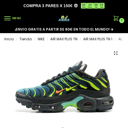
04
23
59
53
COMPRA 3 PARES X 150€ 😎
Días
Horas
Min
Seg
MENU
0
¡ENVIO GRATIS A PARTIR DE 80€ EN TODO EL MUNDO! ✈️
Inicio
Tienda
NIKE
AIR MAX PLUS TN
AIR MAX PLUS TN 1
AIR MAX PLUS TN ‘DOUBLE SWOOSH’
/
/
/
/
/