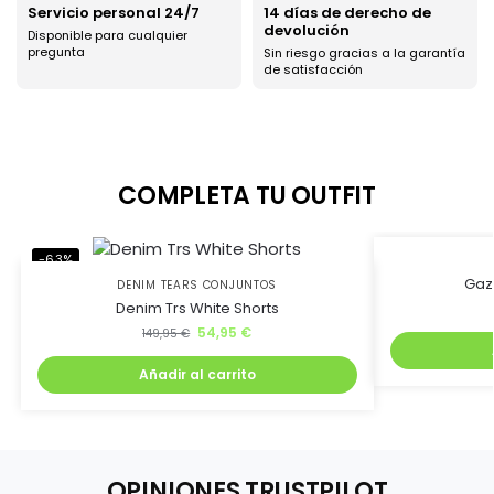
Servicio personal 24/7
14 días de derecho de
devolución
Ahorra uniéndote al
Disponible para cualquier
pregunta
Sin riesgo gracias a la garantía
de satisfacción
club BJ Kicks y llévate
un 5% de descuento.
COMPLETA TU OUTFIT
Además, recibirás lanzamientos exclusivos antes que
nadie
-63%
-45%
Gaze
DENIM TEARS CONJUNTOS
Denim Trs White Shorts
54,95
€
149,95
€
Añadir al carrito
Quiero mi descuento
OPINIONES TRUSTPILOT