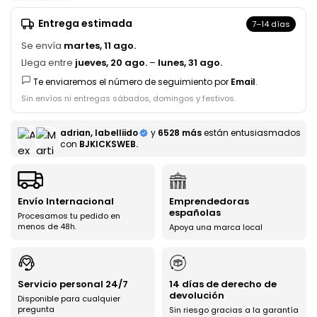
Entrega estimada
7–14 días
Se envía
martes, 11 ago.
Llega entre
jueves, 20 ago.
–
lunes, 31 ago.
Te enviaremos el número de seguimiento por
Email
.
Sin envíos ni entregas sábados, domingos y festivos.
adrian, labelliido
y
6528 más
están entusiasmados
con
BJKICKSWEB.
Envío Internacional
Emprendedoras
españolas
Procesamos tu pedido en
menos de 48h.
Apoya una marca local
Servicio personal 24/7
14 días de derecho de
devolución
Disponible para cualquier
pregunta
Sin riesgo gracias a la garantía