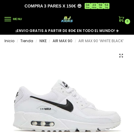
04
23
59
53
COMPRA 3 PARES X 150€ 😎
Días
Horas
Min
Seg
MENU
0
¡ENVIO GRATIS A PARTIR DE 80€ EN TODO EL MUNDO! ✈️
Inicio
Tienda
NIKE
AIR MAX 90
AIR MAX 90 ‘WHITE BLACK’
/
/
/
/