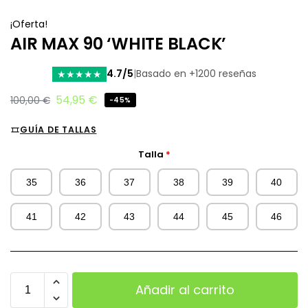
¡Oferta!
AIR MAX 90 ‘WHITE BLACK’
4.7/5
|
Basado en +1200 reseñas
★
★
★
★
★
54,95
€
100,00
€
-45%
GUÍA DE TALLAS
Talla
*
35
36
37
38
39
40
41
42
43
44
45
46
Añadir al carrito