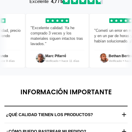
Excelente
4,7 / 5
"Excelente calidad. Ya he
ad, precio
"Cometí un error en mi 
comprado 3 veces y los
endo
y en un par de horas ya 
materiales siguen intactos tras
habían solucionado. ¡Br
lavados."
ndo
Marc Pifarré
Bethan Bertran
e 9 días
Verificado • hace 11 días
Verificado • hace 12
INFORMACIÓN IMPORTANTE
¿QUÉ CALIDAD TIENEN LOS PRODUCTOS?
Trabajamos exclusivamente con materiales de alta gama y
¿CÓMO PUEDO RASTREAR MI PEDIDO?