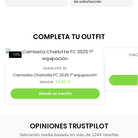
de satisfacción
COMPLETA TU OUTFIT
-73%
-25%
CHAQ
CHARLOTTE FC
Camiseta Charlotte FC 2025 1ª equipación
34,95
€
130,00
€
Añadir al carrito
OPINIONES TRUSTPILOT
Valoración media basada en más de 1244 reseñas