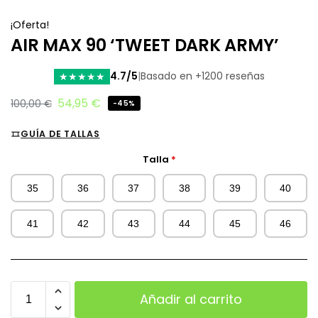
¡Oferta!
AIR MAX 90 ‘TWEET DARK ARMY’
4.7/5
|
Basado en +1200 reseñas
★
★
★
★
★
54,95
€
100,00
€
-45%
GUÍA DE TALLAS
Talla
*
35
36
37
38
39
40
41
42
43
44
45
46
Añadir al carrito