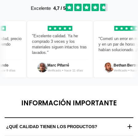
Excelente
4,7 / 5
"Excelente calidad. Ya he
ad, precio
"Cometí un error en mi p
comprado 3 veces y los
ndo
y en un par de horas ya 
materiales siguen intactos tras
habían solucionado. ¡Bra
lavados."
do
Marc Pifarré
Bethan Bertran
e 9 días
Verificado • hace 11 días
Verificado • hace 12
INFORMACIÓN IMPORTANTE
¿QUÉ CALIDAD TIENEN LOS PRODUCTOS?