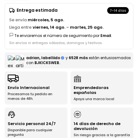
Entrega estimada
7–14 días
Se envía
miércoles, 5 ago.
Llega entre
viernes, 14 ago.
–
martes, 25 ago.
Te enviaremos el número de seguimiento por
Email
.
Sin envíos ni entregas sábados, domingos y festivos.
adrian, labelliido
y
6528 más
están entusiasmados
con
BJKICKSWEB.
Envío Internacional
Emprendedoras
españolas
Procesamos tu pedido en
menos de 48h.
Apoya una marca local
Servicio personal 24/7
14 días de derecho de
devolución
Disponible para cualquier
pregunta
Sin riesgo gracias a la garantía