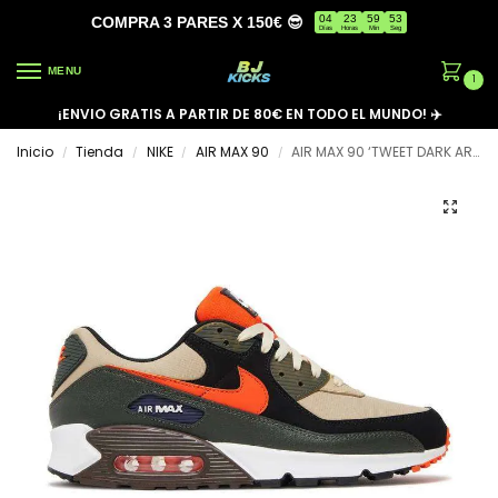
04
23
59
53
COMPRA 3 PARES X 150€ 😎
Días
Horas
Min
Seg
MENU
1
¡ENVIO GRATIS A PARTIR DE 80€ EN TODO EL MUNDO! ✈️
Inicio
Tienda
NIKE
AIR MAX 90
AIR MAX 90 ‘TWEET DARK ARMY’
/
/
/
/