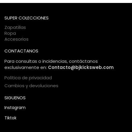
pasarelas de pago encriptadas. Tu información personal y
bancaria está protegida bajo estándares internacionales de
comercio electrónico, garantizando una compra 100%
SUPER COLECCIONES
segura.
Zapatillas
Ropa
Accesorios
CONTACTANOS
Para consultas o incidencias, contáctanos
exclusivamente en:
Contacto@bjkicksweb.com
Política de privacidad
Cambios y devoluciones
SIGUENOS
Instagram
Tiktok