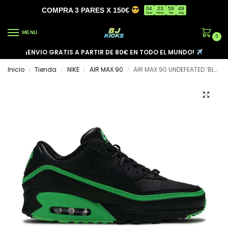
04
23
59
49
COMPRA 3 PARES X 150€
Días
Horas
Min
Seg
MENU
0
¡ENVIO GRATIS A PARTIR DE 80€ EN TODO EL MUNDO!
Inicio
Tienda
NIKE
AIR MAX 90
AIR MAX 90 UNDEFEATED ‘BLACK GREEN SPARK’
/
/
/
/