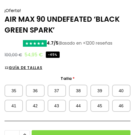
¡Oferta!
AIR MAX 90 UNDEFEATED ‘BLACK
GREEN SPARK’
4.7/5
|
Basado en +1200 reseñas
★
★
★
★
★
54,95
€
100,00
€
-45%
GUÍA DE TALLAS
Talla
*
35
36
37
38
39
40
41
42
43
44
45
46