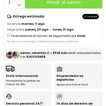
Añadir al carrito
Entrega estimada
7–14 días
Se envía
martes, 11 ago.
Llega entre
jueves, 20 ago.
–
lunes, 31 ago.
Te enviaremos el número de seguimiento por
Email
.
Sin envíos ni entregas sábados, domingos y festivos.
adrian, labelliido
y
6528 más
están entusiasmados
con
BJKICKSWEB.
Envío Internacional
Emprendedoras
españolas
Procesamos tu pedido en
menos de 48h.
Apoya una marca local
Servicio personal 24/7
14 días de derecho de