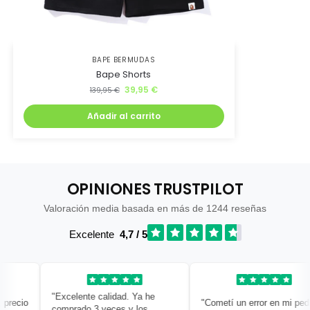
BAPE BERMUDAS
Bape Shorts
39,95
€
139,95
€
Añadir al carrito
OPINIONES TRUSTPILOT
Valoración media basada en más de 1244 reseñas
Excelente
4,7 / 5
"Excelente calidad. Ya he
recio
"Cometí un error en mi pedido
comprado 3 veces y los