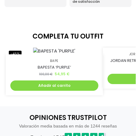
Ahorra uniéndote al
de satisfacción
club BJ Kicks y llévate
un 5% de descuento.
COMPLETA TU OUTFIT
Además, recibirás lanzamientos exclusivos antes que
-45%
-45%
nadie
JO
JORDAN RETR
BAPE
BAPESTA ‘PURPLE’
54,95
€
100,00
€
Añadir al carrito
Quiero mi descuento
OPINIONES TRUSTPILOT
Valoración media basada en más de 1244 reseñas