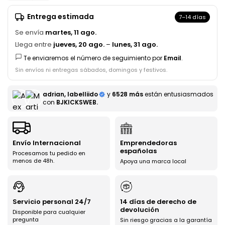
Entrega estimada
7–14 días
Se envía
martes, 11 ago.
Llega entre
jueves, 20 ago.
–
lunes, 31 ago.
Te enviaremos el número de seguimiento por
Email
.
Sin envíos ni entregas sábados, domingos y festivos.
adrian, labelliido
y
6528 más
están entusiasmados
con
BJKICKSWEB.
Envío Internacional
Emprendedoras
españolas
Procesamos tu pedido en
menos de 48h.
Apoya una marca local
Servicio personal 24/7
14 días de derecho de
devolución
Disponible para cualquier
pregunta
Sin riesgo gracias a la garantía