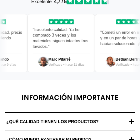
Excelente
4,7 / 5
"Excelente calidad. Ya he
d, precio
"Cometí un error en mi p
comprado 3 veces y los
ndo
y en un par de horas ya l
materiales siguen intactos tras
habían solucionado. ¡Bra
lavados."
do
Marc Pifarré
Bethan Bertrand
 9 días
Verificado • hace 11 días
Verificado • hace 12 
INFORMACIÓN IMPORTANTE
¿QUÉ CALIDAD TIENEN LOS PRODUCTOS?
Trabajamos exclusivamente con materiales de alta gama y
¿CÓMO PUEDO RASTREAR MI PEDIDO?