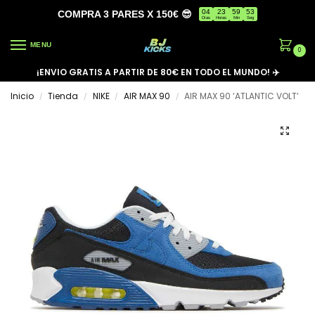
04
23
59
53
COMPRA 3 PARES X 150€ 😎
Días
Horas
Min
Seg
MENU
0
¡ENVIO GRATIS A PARTIR DE 80€ EN TODO EL MUNDO! ✈️
Inicio
Tienda
NIKE
AIR MAX 90
AIR MAX 90 ‘ATLANTIC VOLT’
/
/
/
/