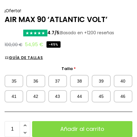
¡Oferta!
AIR MAX 90 ‘ATLANTIC VOLT’
4.7/5
|
Basado en +1200 reseñas
★
★
★
★
★
54,95
€
100,00
€
-45%
GUÍA DE TALLAS
Talla
*
35
36
37
38
39
40
41
42
43
44
45
46
Añadir al carrito