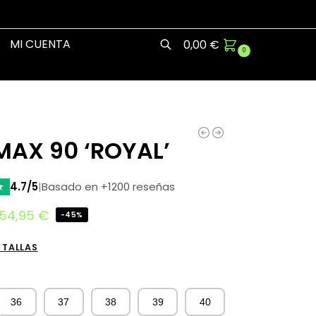
MI CUENTA
0,00
€
0
Buscar
MAX 90 ‘ROYAL’
★
4.7/5
|
Basado en +1200 reseñas
54,95
€
-45%
 TALLAS
36
37
38
39
40