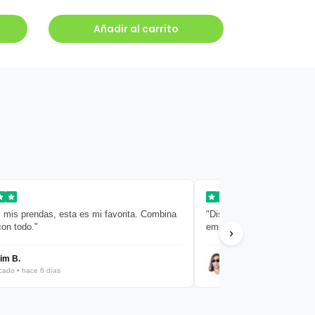
Añadir al carrito
 mis prendas, esta es mi favorita. Combina
"Diseño limpio y sencillo. 
con todo."
empaquetado muy cuidado
›
im B.
Javier R.
icado • hace 6 días
Verificado • hace 8 días