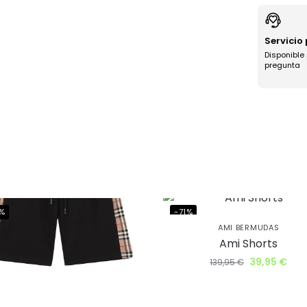
Servicio
Disponible
pregunta
%
-71%
AMI BERMUDAS
Ami Shorts
39,95
€
139,95
€
a uniéndote