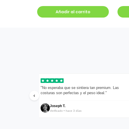
Añadir al carrito
pondieron en menos
"No esperaba que se sintiera tan premium. Las
costuras son perfectas y el peso ideal."
‹
Joseph T.
Verificado • hace 3 días