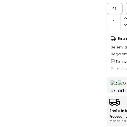
41
Ent
Se enví
Llega en
Te env
Sin envío
Envío In
Procesamo
menos de 