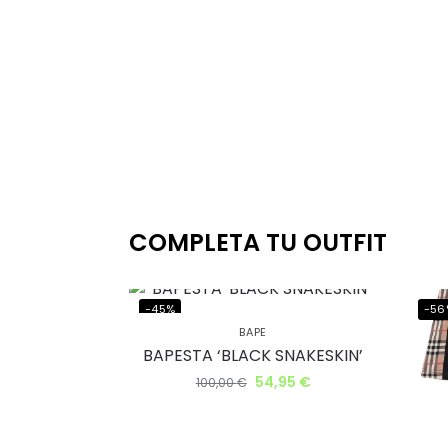
COMPLETA TU OUTFIT
-45%
-56
BAPE
BAPESTA ‘BLACK SNAKESKIN’
54,95
€
100,00
€
Ahorr