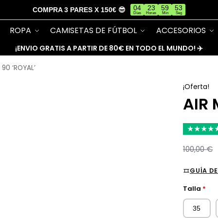
04
23
59
53
COMPRA 3 PARES X 150€ 😎
Días
Horas
Min
Seg
ROPA
CAMISETAS DE FÚTBOL
ACCESORIOS
¡ENVIO GRATIS A PARTIR DE 80€ EN TODO EL MUNDO! ✈️
 90 ‘ROYAL’
¡Oferta!
AIR 
★
★
★
★
100,00
€
GUÍA DE
Talla
*
35