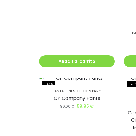
al cl
lléva
descu
P
Además, recib
antes que nad
Añadir al carrito
-33%
-73
PANTALONES CP COMPANY
CP Company Pants
Q
59,95
€
89,00
€
Cam
Ci
E