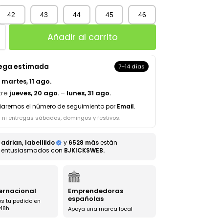
42
43
44
45
46
Añadir al carrito
rega estimada
7–14 días
a
martes, 11 ago.
tre
jueves, 20 ago.
–
lunes, 31 ago.
iaremos el número de seguimiento por
Email
.
s ni entregas sábados, domingos y festivos.
adrian, labelliido
y
6528 más
están
entusiasmados con
BJKICKSWEB.
ternacional
Emprendedoras
españolas
s tu pedido en
48h.
Apoya una marca local