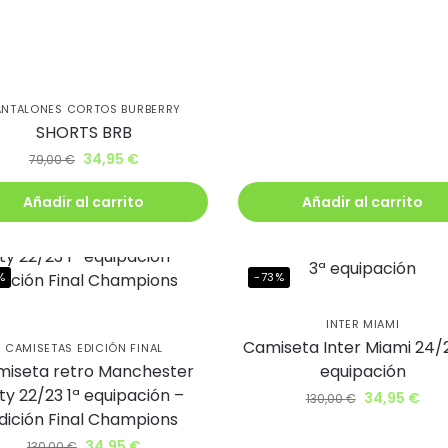
ub BJ Kicks y
te un 5% de
ento.
ANTALONES CORTOS BURBERRY
SHORTS BRB
34,95
€
79,00
€
irás lanzamientos exclusivos
ie
Añadir al carrito
Añadir al carrito
%
-73%
uiero mi descuento
INTER MIAMI
Camiseta Inter Miami 24/
CAMISETAS EDICIÓN FINAL
iseta retro Manchester
equipación
ty 22/23 1ª equipación –
34,95
€
130,00
€
dición Final Champions
34,95
€
130,00
€