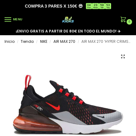
04
23
59
53
COMPRA 3 PARES X 150€ 😎
Días
Horas
Min
Seg
MENU
0
¡ENVIO GRATIS A PARTIR DE 80€ EN TODO EL MUNDO! ✈️
Inicio
Tienda
NIKE
AIR MAX 270
AIR MAX 270 ‘HYPER CRIMSON’
/
/
/
/