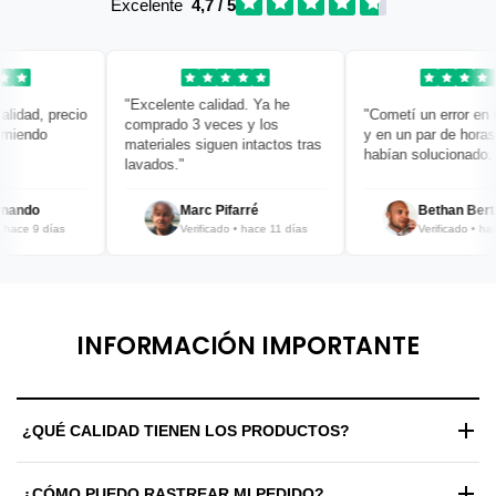
Excelente
4,7 / 5
"Excelente calidad. Ya he
idad, precio
"Cometí un error en mi
comprado 3 veces y los
iendo
y en un par de horas y
materiales siguen intactos tras
habían solucionado. ¡B
lavados."
ando
Marc Pifarré
Bethan Bertra
ace 9 días
Verificado • hace 11 días
Verificado • hace 
INFORMACIÓN IMPORTANTE
¿QUÉ CALIDAD TIENEN LOS PRODUCTOS?
Trabajamos exclusivamente con materiales de alta gama y
¿CÓMO PUEDO RASTREAR MI PEDIDO?