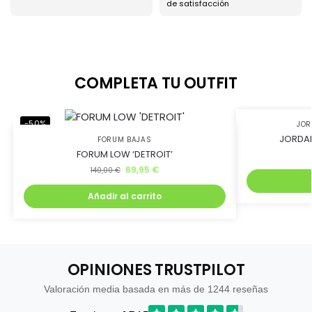
de satisfacción
COMPLETA TU OUTFIT
-50%
-45%
JO
JORDAN
FORUM BAJAS
FORUM LOW ‘DETROIT’
69,95
€
140,00
€
Añadir al carrito
OPINIONES TRUSTPILOT
Valoración media basada en más de 1244 reseñas