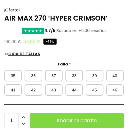
¡Oferta!
AIR MAX 270 ‘HYPER CRIMSON’
4.7/5
|
Basado en +1200 reseñas
★
★
★
★
★
54,95
€
100,00
€
-45%
GUÍA DE TALLAS
Talla
*
35
36
37
38
39
40
41
42
43
44
45
46
Añadir al carrito