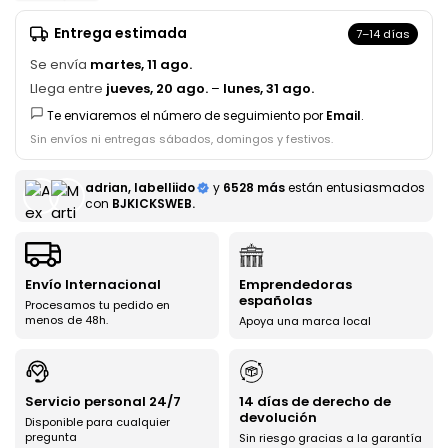
Entrega estimada
7–14 días
Se envía
martes, 11 ago.
Llega entre
jueves, 20 ago.
–
lunes, 31 ago.
Te enviaremos el número de seguimiento por
Email
.
Sin envíos ni entregas sábados, domingos y festivos.
adrian, labelliido
y
6528 más
están entusiasmados
con
BJKICKSWEB.
Envío Internacional
Emprendedoras
españolas
Procesamos tu pedido en
menos de 48h.
Apoya una marca local
Servicio personal 24/7
14 días de derecho de
devolución
Disponible para cualquier
pregunta
Sin riesgo gracias a la garantía