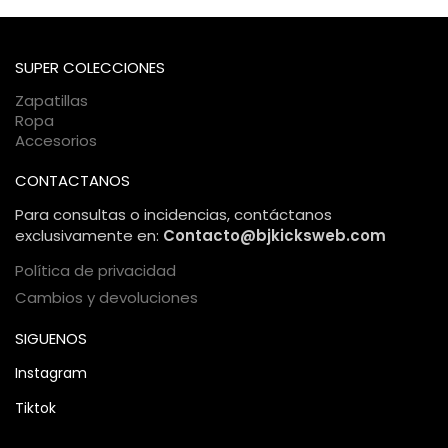
se encuentra tu paquete en cada momento.
pasarelas de pago encriptadas. Tu información personal y
bancaria está protegida bajo estándares internacionales de
comercio electrónico, garantizando una compra 100%
SUPER COLECCIONES
segura.
Zapatillas
Ropa
Accesorios
CONTACTANOS
Para consultas o incidencias, contáctanos
exclusivamente en:
Contacto@bjkicksweb.com
Política de privacidad
Cambios y devoluciones
SIGUENOS
Instagram
Tiktok