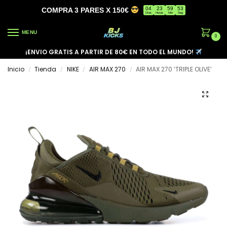
04
23
59
53
COMPRA 3 PARES X 150€
Días
Horas
Min
Seg
MENU
0
¡ENVIO GRATIS A PARTIR DE 80€ EN TODO EL MUNDO!
Inicio
Tienda
NIKE
AIR MAX 270
AIR MAX 270 ‘TRIPLE OLIVE’
/
/
/
/