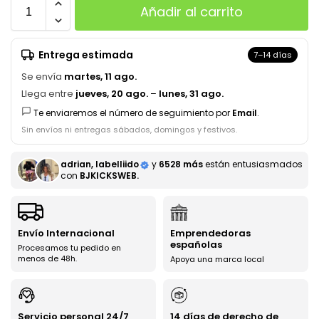
Añadir al carrito
Entrega estimada
7–14 días
Se envía
martes, 11 ago.
Llega entre
jueves, 20 ago.
–
lunes, 31 ago.
Te enviaremos el número de seguimiento por
Email
.
Sin envíos ni entregas sábados, domingos y festivos.
adrian, labelliido
y
6528 más
están entusiasmados
con
BJKICKSWEB.
Envío Internacional
Emprendedoras
españolas
Procesamos tu pedido en
menos de 48h.
Apoya una marca local
Servicio personal 24/7
14 días de derecho de