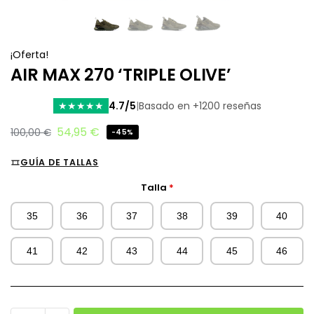
¡Oferta!
AIR MAX 270 ‘TRIPLE OLIVE’
4.7/5
|
Basado en +1200 reseñas
★
★
★
★
★
54,95
€
100,00
€
-45%
GUÍA DE TALLAS
Talla
*
35
36
37
38
39
40
41
42
43
44
45
46