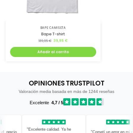
BAPE CAMISETA
Bape T-shirt
39,95
€
139,95
€
Añadir al carrito
OPINIONES TRUSTPILOT
Valoración media basada en más de 1244 reseñas
Excelente
4,7 / 5
"Excelente calidad. Ya he
 precio
"Cometí un error en mi ped