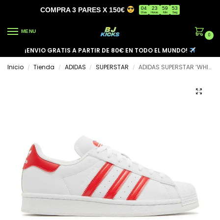
04
23
59
53
COMPRA 3 PARES X 150€
Días
Horas
Min
Seg
MENU
0
¡ENVIO GRATIS A PARTIR DE 80€ EN TODO EL MUNDO!
Inicio
Tienda
ADIDAS
SUPERSTAR
ADIDAS SUPERSTAR ‘WHITE VIVID RED’
/
/
/
/