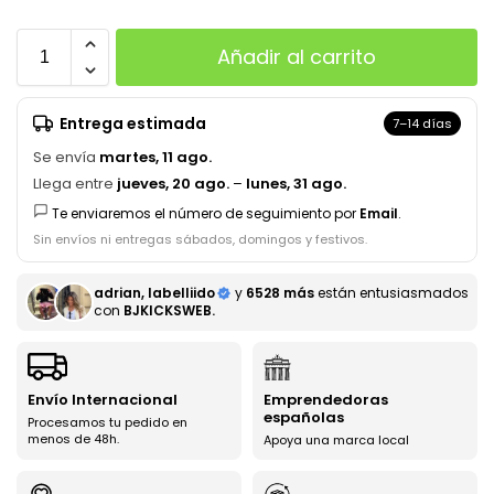
Añadir al carrito
Entrega estimada
7–14 días
Se envía
martes, 11 ago.
Llega entre
jueves, 20 ago.
–
lunes, 31 ago.
Te enviaremos el número de seguimiento por
Email
.
Sin envíos ni entregas sábados, domingos y festivos.
adrian, labelliido
y
6528 más
están entusiasmados
con
BJKICKSWEB.
Envío Internacional
Emprendedoras
españolas
Procesamos tu pedido en
menos de 48h.
Apoya una marca local