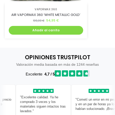
VAPORMAX 360
AIR VAPORMAX 360 ‘WHITE METALLIC GOLD’
54,95
€
100,00
€
Añadir al carrito
OPINIONES TRUSTPILOT
Valoración media basada en más de 1244 reseñas
Excelente
4,7 / 5
"Excelente calidad. Ya he
recio
"Cometí un error en mi pedid
comprado 3 veces y los
y en un par de horas ya lo
materiales siguen intactos tras
habían solucionado. ¡Bravo!"
lavados."