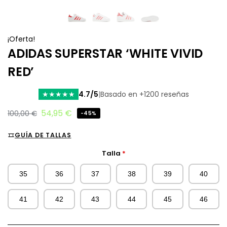
¡Oferta!
ADIDAS SUPERSTAR ‘WHITE VIVID
RED’
4.7/5
|
Basado en +1200 reseñas
★
★
★
★
★
54,95
€
100,00
€
-45%
GUÍA DE TALLAS
Talla
*
35
36
37
38
39
40
41
42
43
44
45
46