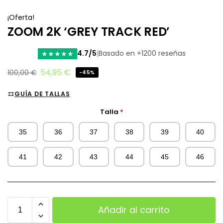
¡Oferta!
ZOOM 2K ‘GREY TRACK RED’
4.7/5
|
Basado en +1200 reseñas
★
★
★
★
★
54,95
€
100,00
€
-45%
GUÍA DE TALLAS
Talla
*
35
36
37
38
39
40
41
42
43
44
45
46
Añadir al carrito