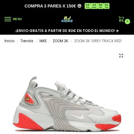
04
23
59
53
COMPRA 3 PARES X 150€ 😎
Días
Horas
Min
Seg
MENU
0
¡ENVIO GRATIS A PARTIR DE 80€ EN TODO EL MUNDO! ✈️
Inicio
Tienda
NIKE
ZOOM 2K
ZOOM 2K ‘GREY TRACK RED’
/
/
/
/