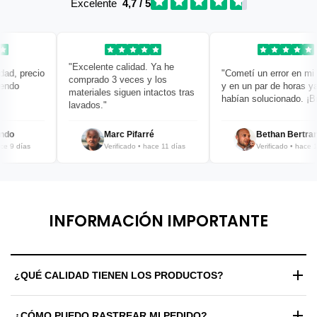
Excelente
4,7 / 5
"Excelente calidad. Ya he
d, precio
"Cometí un error en mi pe
comprado 3 veces y los
ndo
y en un par de horas ya l
materiales siguen intactos tras
habían solucionado. ¡Brav
lavados."
o
Marc Pifarré
Bethan Bertrand
 9 días
Verificado • hace 11 días
Verificado • hace 12 
INFORMACIÓN IMPORTANTE
¿QUÉ CALIDAD TIENEN LOS PRODUCTOS?
Trabajamos exclusivamente con materiales de alta gama y
¿CÓMO PUEDO RASTREAR MI PEDIDO?