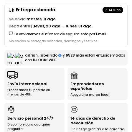
Entrega estimada
7–14 días
Se envía
martes, 11 ago.
Llega entre
jueves, 20 ago.
–
lunes, 31 ago.
Te enviaremos el número de seguimiento por
Email
.
Sin envíos ni entregas sábados, domingos y festivos.
adrian, labelliido
y
6528 más
están entusiasmados
con
BJKICKSWEB.
Envío Internacional
Emprendedoras
españolas
Procesamos tu pedido en
menos de 48h.
Apoya una marca local
Servicio personal 24/7
14 días de derecho de
devolución
Disponible para cualquier
pregunta
Sin riesgo gracias a la garantía