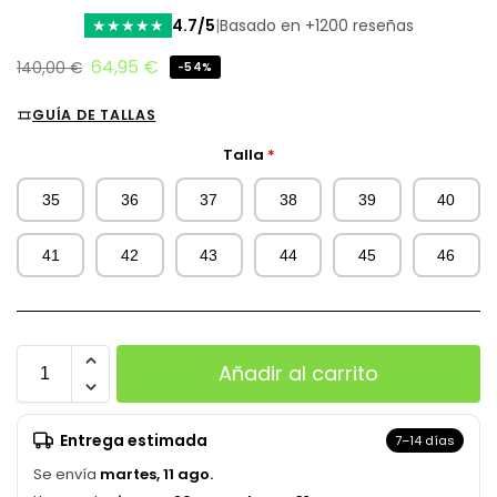
4.7/5
|
Basado en +1200 reseñas
★
★
★
★
★
64,95
€
140,00
€
-54%
GUÍA DE TALLAS
Talla
*
35
36
37
38
39
40
41
42
43
44
45
46
Añadir al carrito
Entrega estimada
7–14 días
Se envía
martes, 11 ago.