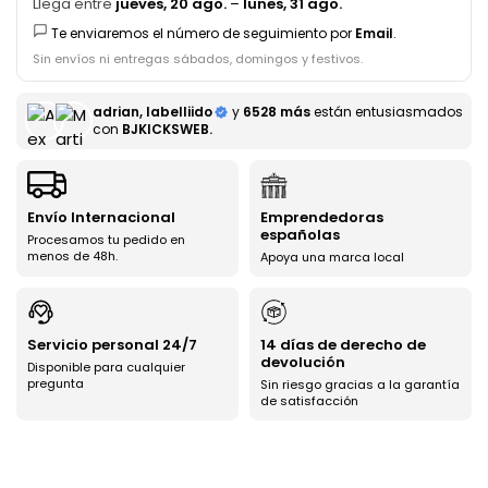
Llega entre
jueves, 20 ago.
–
lunes, 31 ago.
Te enviaremos el número de seguimiento por
Email
.
Sin envíos ni entregas sábados, domingos y festivos.
adrian, labelliido
y
6528 más
están entusiasmados
con
BJKICKSWEB.
Envío Internacional
Emprendedoras
españolas
Procesamos tu pedido en
menos de 48h.
Apoya una marca local
Servicio personal 24/7
14 días de derecho de
devolución
Disponible para cualquier
pregunta
Sin riesgo gracias a la garantía
de satisfacción