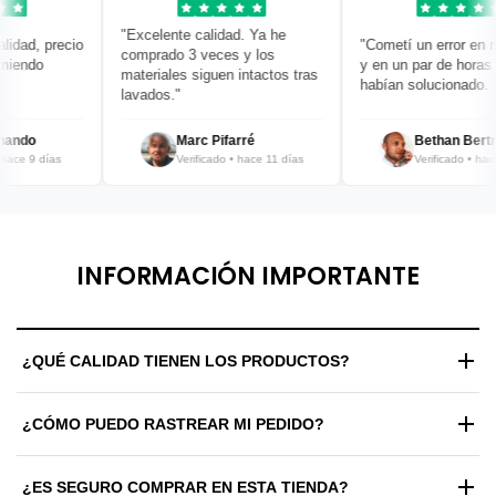
"Excelente calidad. Ya he
dad, precio
"Cometí un error en mi 
comprado 3 veces y los
endo
y en un par de horas ya 
materiales siguen intactos tras
habían solucionado. ¡Br
lavados."
ndo
Marc Pifarré
Bethan Bertran
ce 9 días
Verificado • hace 11 días
Verificado • hace 1
INFORMACIÓN IMPORTANTE
¿QUÉ CALIDAD TIENEN LOS PRODUCTOS?
Trabajamos exclusivamente con materiales de alta gama y
¿CÓMO PUEDO RASTREAR MI PEDIDO?
estándares de fabricación premium. Cada prenda y zapatilla
pasa por un control de calidad riguroso antes de ser enviada
Una vez procesado tu envío, recibirás automáticamente un
para garantizar durabilidad y confort máximo.
¿ES SEGURO COMPRAR EN ESTA TIENDA?
correo electrónico con tu número de guía y un enlace de