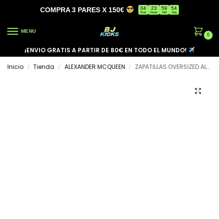
04
23
59
53
COMPRA 3 PARES X 150€
Días
Horas
Min
Seg
MENU
0
¡ENVIO GRATIS A PARTIR DE 80€ EN TODO EL MUNDO!
Inicio
Tienda
ALEXANDER MCQUEEN
ZAPATILLAS OVERSIZED ALEXANDER MCQUEEN
/
/
/