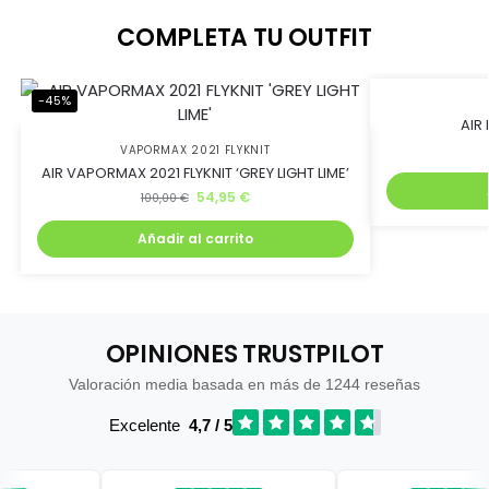
COMPLETA TU OUTFIT
-45%
-45%
AIR
VAPORMAX 2021 FLYKNIT
AIR VAPORMAX 2021 FLYKNIT ‘GREY LIGHT LIME’
54,95
€
100,00
€
Añadir al carrito
OPINIONES TRUSTPILOT
Valoración media basada en más de 1244 reseñas
Excelente
4,7 / 5