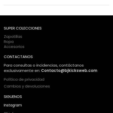
rastreo en tiempo real para que sepas exactamente dónde
Totalmente. Utilizamos certificados SSL de alta seguridad y
se encuentra tu paquete en cada momento.
pasarelas de pago encriptadas. Tu información personal y
bancaria está protegida bajo estándares internacionales de
comercio electrónico, garantizando una compra 100%
SUPER COLECCIONES
segura.
Zapatillas
Ropa
Accesorios
CONTACTANOS
Para consultas o incidencias, contáctanos
exclusivamente en:
Contacto@bjkicksweb.com
Política de privacidad
Cambios y devoluciones
SIGUENOS
Instagram