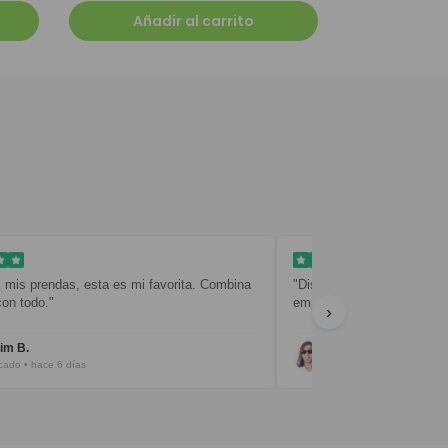
Añadir al carrito
ndas, esta es mi favorita. Combina
"Diseño limpio y sencillo. La entreg
"
empaquetado muy cuidado."
›
Javier R.
ce 6 días
Verificado • hace 8 días