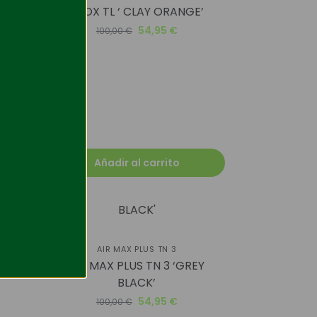
SHOX TL ‘ CLAY ORANGE’
54,95
€
100,00
€
rid
ción
ue
Añadir al carrito
-45%
AIR MAX PLUS TN 3
AIR MAX PLUS TN 3 ‘GREY
BLACK’
54,95
€
100,00
€