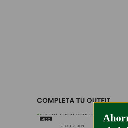
COMPLETA TU OUTFIT
Ahorr
-50%
-54
REACT VISION