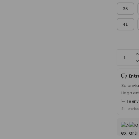
35
41
Ent
Se enví
Llega en
Te env
Sin envío