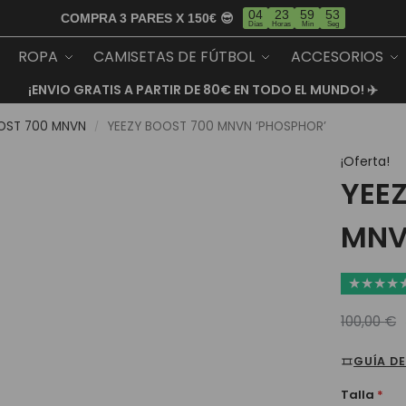
04
23
59
53
COMPRA 3 PARES X 150€ 😎
Días
Horas
Min
Seg
ROPA
CAMISETAS DE FÚTBOL
ACCESORIOS
¡ENVIO GRATIS A PARTIR DE 80€ EN TODO EL MUNDO! ✈️
OST 700 MNVN
YEEZY BOOST 700 MNVN ‘PHOSPHOR’
/
¡Oferta!
YEE
MNV
★
★
★
★
100,00
€
GUÍA DE
Talla
*