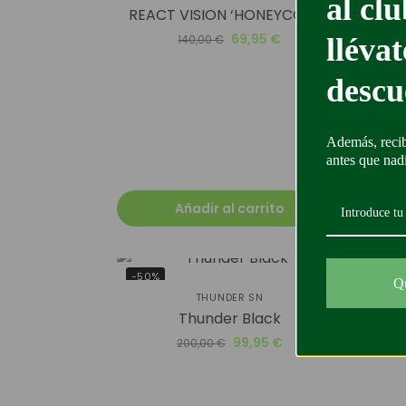
al cl
REACT VISION ‘HONEYCOMB’
Air 
69,95
€
lléva
140,00
€
descu
Además, recib
antes que nad
Añadir al carrito
-50%
-45
Q
THUNDER SN
Thunder Black
JOR
99,95
€
200,00
€