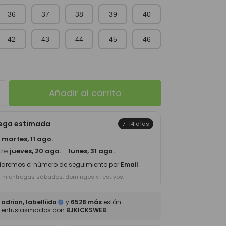
36
37
38
39
40
42
43
44
45
46
Añadir al carrito
rega estimada
7–14 días
a
martes, 11 ago.
tre
jueves, 20 ago.
–
lunes, 31 ago.
iaremos el número de seguimiento por
Email
.
s ni entregas sábados, domingos y festivos.
adrian, labelliido
y
6528 más
están
entusiasmados con
BJKICKSWEB.