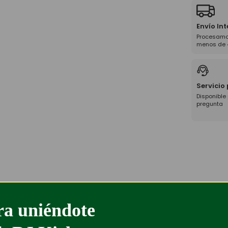
Envío In
Procesamo
menos de 
Servicio
Disponible
pregunta
a uniéndote
%
-73%