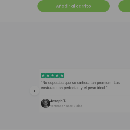
Añadir al carrito
n en menos
"No esperaba que se sintiera tan premium. Las
"
costuras son perfectas y el peso ideal."
‹
Joseph T.
Verificado • hace 3 días