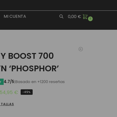
MI CUENTA
0,00
€
0
Buscar
ZY BOOST 700
N ‘PHOSPHOR’
★
4.7/5
|
Basado en +1200 reseñas
54,95
€
-45%
 TALLAS