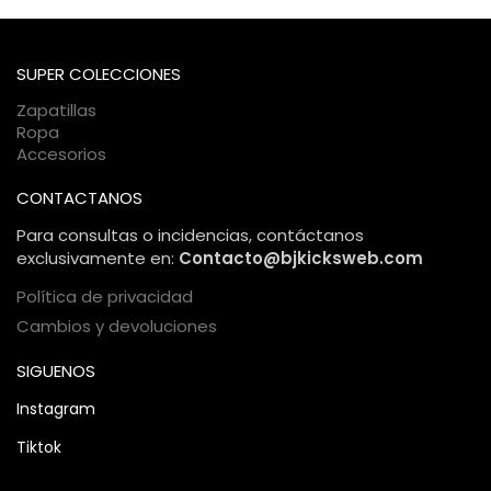
se encuentra tu paquete en cada momento.
pasarelas de pago encriptadas. Tu información personal y
bancaria está protegida bajo estándares internacionales de
comercio electrónico, garantizando una compra 100%
SUPER COLECCIONES
segura.
Zapatillas
Ropa
Accesorios
CONTACTANOS
Para consultas o incidencias, contáctanos
exclusivamente en:
Contacto@bjkicksweb.com
Política de privacidad
Cambios y devoluciones
SIGUENOS
Instagram
Tiktok