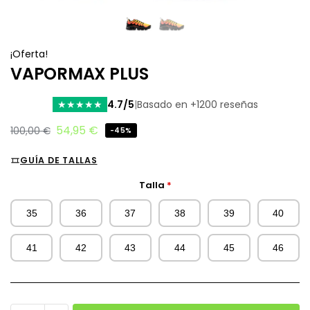
¡Oferta!
VAPORMAX PLUS
4.7/5
|
Basado en +1200 reseñas
★
★
★
★
★
54,95
€
100,00
€
-45%
GUÍA DE TALLAS
Talla
*
35
36
37
38
39
40
41
42
43
44
45
46