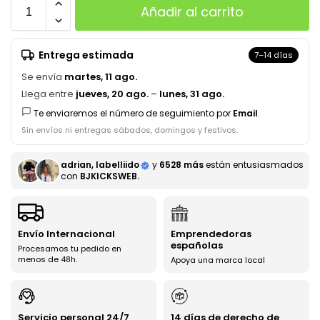
Añadir al carrito
Entrega estimada
7–14 días
Se envía
martes, 11 ago.
Llega entre
jueves, 20 ago.
–
lunes, 31 ago.
Te enviaremos el número de seguimiento por
Email
.
Sin envíos ni entregas sábados, domingos y festivos.
adrian, labelliido
y
6528 más
están entusiasmados
con
BJKICKSWEB.
Envío Internacional
Emprendedoras
españolas
Procesamos tu pedido en
menos de 48h.
Apoya una marca local
Servicio personal 24/7
14 días de derecho de