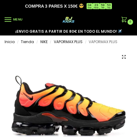
04
23
59
53
COMPRA 3 PARES X 150€
Días
Horas
Min
Seg
MENU
0
¡ENVIO GRATIS A PARTIR DE 80€ EN TODO EL MUNDO!
Inicio
Tienda
NIKE
VAPORMAX PLUS
VAPORMAX PLUS
/
/
/
/