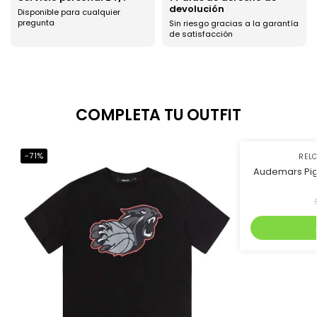
devolución
Disponible para cualquier
pregunta
Sin riesgo gracias a la garantía
de satisfacción
COMPLETA TU OUTFIT
-71%
-41%
REL
Audemars Pig