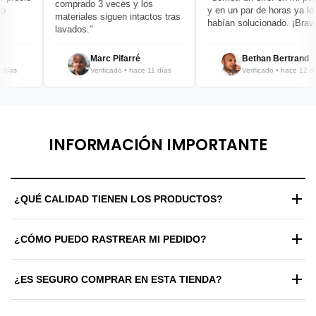
comprado 3 veces y los
y en un par de horas ya lo
materiales siguen intactos tras
habían solucionado. ¡Bravo!"
lavados."
Marc Pifarré
Bethan Bertrand
as
Verificado • hace 11 días
Verificado • hace 12 días
INFORMACIÓN IMPORTANTE
¿QUÉ CALIDAD TIENEN LOS PRODUCTOS?
Trabajamos exclusivamente con materiales de alta gama y
¿CÓMO PUEDO RASTREAR MI PEDIDO?
estándares de fabricación premium. Cada prenda y zapatilla
pasa por un control de calidad riguroso antes de ser enviada
Una vez procesado tu envío, recibirás automáticamente un
para garantizar durabilidad y confort máximo.
¿ES SEGURO COMPRAR EN ESTA TIENDA?
correo electrónico con tu número de guía y un enlace de
rastreo en tiempo real para que sepas exactamente dónde
Totalmente. Utilizamos certificados SSL de alta seguridad y