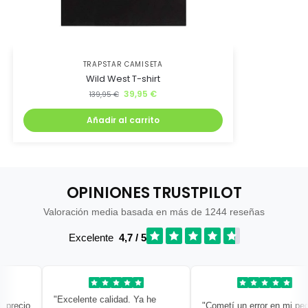
TRAPSTAR CAMISETA
Wild West T-shirt
39,95
€
139,95
€
Añadir al carrito
OPINIONES TRUSTPILOT
Valoración media basada en más de 1244 reseñas
Excelente
4,7 / 5
"Excelente calidad. Ya he
recio
"Cometí un error en mi pedid